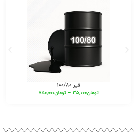
قیر 100/80
تومان
35,000
–
تومان
750,000