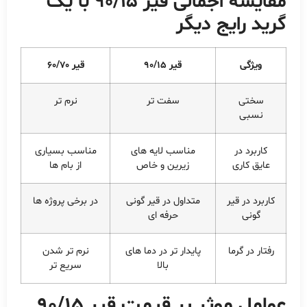
مقایسه اجمالی قیر 90/15 با یک
گرید رایج دیگر
ویژگی
قیر 90/15
قیر 60/70
سختی
سفت تر
نرم تر
نسبی
کاربرد در
مناسب لایه های
مناسب بسیاری
عایق کاری
زیرین و خاص
از بام ها
کاربرد در قیر
متداول در قیر گونی
در برخی پروژه ها
گونی
حرفه ای
رفتار در گرما
پایدار تر در دما های
نرم تر شدن
بالا
سریع تر
عوامل موثر بر قیمت قیر 90/15