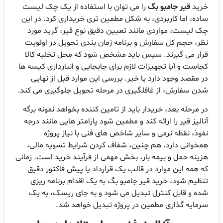
رید
قیر جامبو بگ
را می توان با استفاده از یک چک لیست
اده، اما کاربردی، به شکل مطمین تری خریداری کرد. در این
ک لیست، مواردی مانند تعیین دقیق نوع قیر، گرید مورد
ظر، حجم کل سفارش و برنامه زمان بندی تحویل در اولویت
رار می گیرند. سپس باید مشخص شود که محل تخلیه کالا
جاست و آیا تجهیزات لازم برای جابجایی و انبارداری کیسه ها
ر مقصد وجود دارد یا خیر. بررسی این موارد قبل از نهایی
دن سفارش، از غافلگیری در مرحله تحویل جلوگیری می کند.
ر مرحله بعد، خریدار باید از تامین کننده بخواهد نمونه برگه
نالیز قیر را ارائه کند و مطمین شود پارامتر هایی مانند درجه
فوذ، نقطه نرمی و سایر شاخص های فنی با نیاز پروژه
مخوانی دارد. هم چنین، شفاف کردن شرایط تسویه مالی،
زینه حمل و بیمه بار، بخش مهمی از فرآیند خرید است. زمانی
ه همه این موارد در قالب یک قرارداد یا پیش فاكتور دقیق
نظیم شود، خرید قیر جامبو بگ به یک اقدام برنامه ریزی
ده و قابل کنترل تبدیل می شود و به جای ریسک، به یک
رمایه گذاری مطمین در پروژه تبدیل خواهد شد.