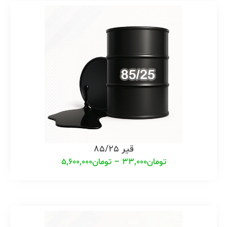
قیر 85/25
تومان
33,000
–
تومان
5,600,000