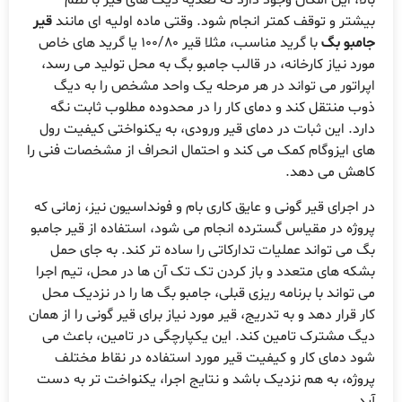
الا، این امکان وجود دارد که تغذیه دیگ های قیر با نظم
یشتر و توقف کمتر انجام شود. وقتی ماده اولیه ای مانند
قیر
امبو بگ
با گرید مناسب، مثلا قیر 100/80 یا گرید های خاص
ورد نیاز کارخانه، در قالب جامبو بگ به محل تولید می رسد،
پراتور می تواند در هر مرحله یک واحد مشخص را به دیگ
وب منتقل کند و دمای کار را در محدوده مطلوب ثابت نگه
ارد. این ثبات در دمای قیر ورودی، به یکنواختی کیفیت رول
ای ایزوگام کمک می کند و احتمال انحراف از مشخصات فنی را
اهش می دهد.
ر اجرای قیر گونی و عایق کاری بام و فونداسیون نیز، زمانی که
روژه در مقیاس گسترده انجام می شود، استفاده از قیر جامبو
گ می تواند عملیات تدارکاتی را ساده تر کند. به جای حمل
شکه های متعدد و باز کردن تک تک آن ها در محل، تیم اجرا
ی تواند با برنامه ریزی قبلی، جامبو بگ ها را در نزدیک محل
ار قرار دهد و به تدریج، قیر مورد نیاز برای قیر گونی را از همان
یگ مشترک تامین کند. این یکپارچگی در تامین، باعث می
ود دمای کار و کیفیت قیر مورد استفاده در نقاط مختلف
روژه، به هم نزدیک باشد و نتایج اجرا، یکنواخت تر به دست
ید.