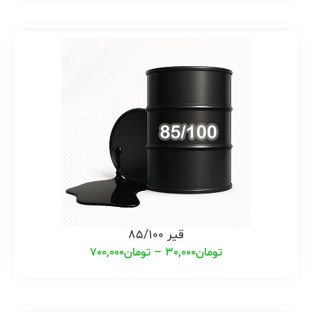
قیر 85/100
تومان
30,000
–
تومان
700,000