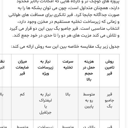
روژه های کوچک تر و کارگاه هایی که امکانات بالابر محدود
ارند، همچنان متداول است، چون می توان بشکه ها را به
ورت جداگانه جابجا کرد. قیر تانکری برای مسافت های طولانی
 زمانی که زیرساخت تخلیه مستقیم در مخزن وجود دارد،
نتخاب مناسبی است. قیر جامبو بگ بین این دو قرار می گیرد
 تلاش می کند مزیت های هر دو را تا حدی در خود جمع کند.
دول زیر یک مقایسه خلاصه بین این سه روش ارائه می کند:
روش
هزینه
سرعت
نیاز به
میزان
نظم
تامین
حمل در
تخلیه
زیرساخت
ضایعات
انبار
قیر
حجم
ویژه
قیر
بالا
قیر
متوسط
بالا
نیاز به
کم
بالا
جامبو
رو به
لیفتراک
بگ
پایین
یا
جرثقیل
قیر
بالاتر در
متوسط
زیرساخت
متوسط
متوسط