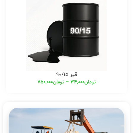
قیر 90/15
تومان
34,000
–
تومان
750,000