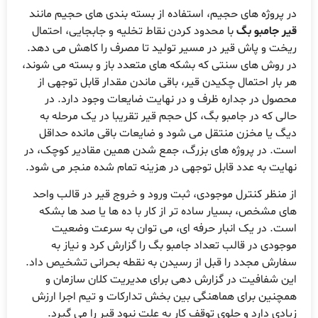
ر پروژه های حجیم، استفاده از بسته بندی های حجیم مانند
یر جامبو بگ
با محدود کردن نقاط تخلیه و جابجایی، احتمال
یخت و پاش قیر در مسیر تولید تا مصرف را کاهش می دهد.
ر روش های سنتی که بشکه های متعدد باز و بسته می شوند،
ر بار احتمال چکیدن قیر، باقی ماندن مقدار قابل توجهی از
حصول در جداره ظرف و در نهایت ضایعات وجود دارد. در
الی که در جامبو بگ، کل حجم قیر تقریبا در یک مرحله به
یگ یا مخزن منتقل می شود و ضایعات باقی مانده حداقل
ست. در پروژه های بزرگ، جمع شدن همین مقادیر کوچک، در
هایت به عدد قابل توجهی در هزینه تمام شده منجر می شود.
ز منظر کنترل موجودی، ثبت ورود و خروج قیر در قالب واحد
ای مشخص، بسیار ساده تر از کار با ده ها یا صد ها بشکه
ست. در یک انبار حرفه ای، می توان به سرعت وضعیت
وجودی در قالب تعداد جامبو بگ را گزارش کرد و نیاز به
فارش مجدد را قبل از رسیدن به نقطه بحرانی تشخیص داد.
ین شفافیت در گزارش دهی برای مدیریت کلان سازمان و
مچنین برای هماهنگی بین بخش تدارکات و تیم اجرا ارزش
یادی دارد و جلوی توقف کار به علت نبود قیر را می گیرد.