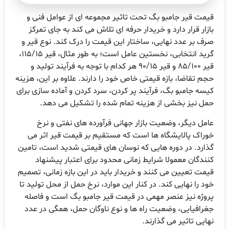
یمت قیر جامبو بگ تحت تاثیر مجموعه ای از عوامل فنی و
ازار قرار دارد و خریدار حرفه ای تلاش می کند به جای تمرکز
رف بر عدد نهایی، ساختار این قیمت را درک کند. نوع قیر و
گرید انتخابی، نخستین عامل است؛ به طور مثال، قیر 115/15،
قیر 85/100 و قیر 90/15 هر کدام با توجه به فرآیند تولید و
جم تقاضا، بازه قیمتی خاص خود را دارند. علاوه بر این، هزینه
یسه جامبو بگ، فرآیند پر کردن، سرد کردن و آماده سازی برای
مل نیز بخشی از هزینه تمام شده را تشکیل می دهد.
امل دیگر، وضعیت بازار جهانی فرآورده های نفتی و نرخ
وراک پالایشگاه ها است که مستقیم بر قیمت قیر اثر می
ذارد. در دوره هایی که نوسان های قیمتی شدید است، تامین
نندگان معمولا شرایط زمانی محدود برای اعتبار پیشنهاد
یمت تعیین می کنند و خریدار باید در این بازه زمانی، تصمیم
ود را نهایی کند. در کنار این موارد، نرخ حمل از محل تولید تا
روژه نیز عنصر مهمی در قیمت قیر جامبو بگ است و فاصله
غرافیایی، وضعیت راه ها و نوع ناوگان حمل، همگی در عدد
هایی تاثیر می گذارند.