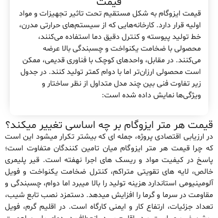
قیمت
قیمت ایزوگام به شکل مستقیم تحت تاثیر تجهیزات و مواد
اولیه قرار دارد. کارخانه‌هایی که از سیستم‌های حرارتی مدرن،
خط تولید پیوسته و کنترل دقیق دما استفاده می‌کنند،
محصولی با ضخامت یکنواخت و چسبندگی بالا عرضه
می‌کنند. در مقابل، واحدهای کوچک با فناوری قدیمی، ممکن
است محصولی ارزان‌تر اما با دوام کمتر تولید کنند. در جدول
زیر تفاوت فنی بین چند مدل متداول از نظر ساختار و
ویژگی‌ها نمایش داده شده است:
قیمت هر متر ایزوگام بر چه اساسی تغییر میکند؟
در ارزیابی اقتصادی پروژه، جمله ای که بیشتر تکرار میشود این است
که چرا قیمت هر متر ایزوگام میان تامین کنندگان متفاوت است؛
پاسخ در کیفیت مواد و ریسک های اجرا نهفته است. قیر پلیمری
خالص، لایه های تقویتی متراکم، کنترل ضخامت یکنواخت و فویل
آلومینیومی استاندارد هزینه تولید را بالا میبرد اما دوام، چسبندگی و
مقاومت در سرما و گرما را افزایش میدهد. دستمزد نصب تابع شیب،
تعداد جزئیات، ارتفاع کار و ایمنی کارگاه است. در اقلیم گرم، فویل