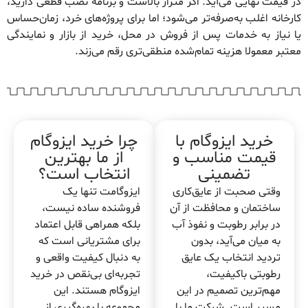
در قیمت نهایی می‌آید. اگر متراژ بالاست و برنامه نصب قطعی دارید،
کارخانه اغلب به‌صرفه‌تر می‌شود؛ اما برای پروژه‌های خرد، زمان‌حساس
یا نیاز به خدمات پس از فروش در محل، خرید از بازار و نمایندگی
معتبر معمولا هزینه تمام‌شده منطقی‌تری رقم می‌زند.
خرید ایزوگام با
چرا خرید ایزوگام
قیمت مناسب و
از ما بهترین
تضمینی
انتخاب است؟
وقتی صحبت از عایق‌کاری
ایزوگامت تنها یک
ساختمان و محافظت از آن
فروشنده ساده نیست،
در برابر رطوبت و نفوذ آب
بلکه همراهی قابل اعتماد
به میان می‌آید، بدون
برای مشتریانی است که
تردید انتخاب یک عایق
به دنبال کیفیت واقعی و
رطوبتی باکیفیت،
تجربه‌ای بی‌نقص در خرید
مهم‌ترین تصمیم در این
ایزوگام هستند. این
مسیر است. شرکت ما با
مجموعه با بهره‌گیری از