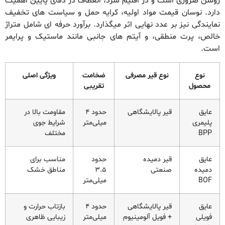
روشن ضروری است و در اقلیم سرد، انعطاف در دمای پایین اهمیت
دارد. نوسان قیمت مواد اولیه، کرایه حمل و سیاست های تخفیف
نمایندگی نیز بر عدد نهایی اثر میگذارد. برآورد حرفه ای شامل متراژ
خالص، پرت منطقی، و آیتم های جانبی مانند ماستیک و پرایمر
است.
نوع
نوع قیر مصرفی
ضخامت
ویژگی اصلی
محصول
تقریبی
عایق
قیر پالایشگاهی
حدود 4
مقاومت بالا در
پلیمری
میلی‌متر
شرایط جوی
BPP
مختلف
عایق
قیر دمیده
حدود
مناسب برای
دمیده
صنعتی
3.5
مناطق خشک
BOF
میلی‌متر
عایق
قیر پالایشگاهی
حدود 4
بازتاب حرارت و
فویلی
+ فویل آلومینیوم
میلی‌متر
زیبایی ظاهری