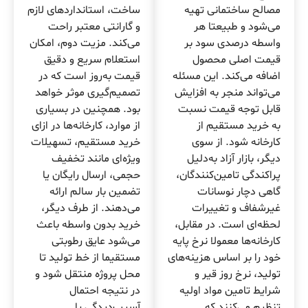
مصالح ساختمانی تهیه
ساخت، استانداردهای لازم
می‌شود و طبیعتا هر
و گارانتی معتبر راحت
واسطه درصدی سود بر
می‌کند. مزیت دوم، امکان
قیمت اصلی محصول
استعلام سریع و دقیق
اضافه می‌کند. این مسئله
قیمت به‌روز است که در
می‌تواند منجر به افزایش
تصمیم‌گیری موثر خواهد
قابل توجه قیمت نسبت
بود. همچنین در بسیاری
به خرید مستقیم از
از موارد، کارخانه‌ها در ازای
کارخانه شود. از سوی
خرید مستقیم، تسهیلات
دیگر، بازار آزاد به‌دلیل
ویژه‌ای مانند تخفیف
پراکندگی تامین‌کنندگان،
حجمی، ارسال رایگان یا
گاهی دچار نوسانات
تضمین بار سالم ارائه
غیرشفاف و تغییرات
می‌دهند. از طرف دیگر،
لحظه‌ای است. در مقابل،
خرید بدون واسطه باعث
کارخانه‌ها معمولا نرخ پایه
می‌شود عایق رطوبتی
خود را بر اساس هزینه‌های
مستقیما از خط تولید تا
تولید، نرخ روز قیر و
محل پروژه منتقل شود و
شرایط تامین مواد اولیه
در نتیجه احتمال
تنظیم می‌کنند که
آسیب‌دیدگی یا