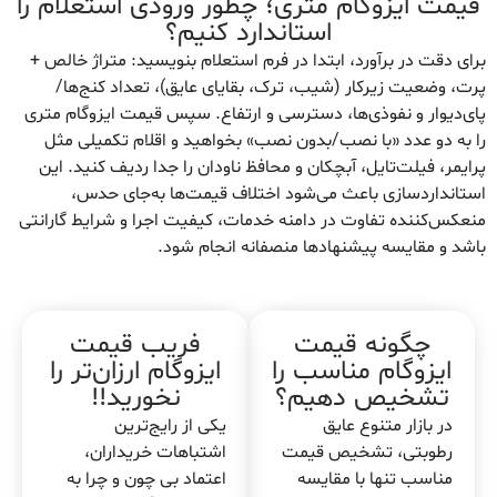
قیمت ایزوگام متری؛ چطور ورودی استعلام را
استاندارد کنیم؟
برای دقت در برآورد، ابتدا در فرم استعلام بنویسید: متراژ خالص +
پرت، وضعیت زیرکار (شیب، ترک، بقایای عایق)، تعداد کنج‌ها/
پای‌دیوار و نفوذی‌ها، دسترسی و ارتفاع. سپس قیمت ایزوگام متری
را به دو عدد «با نصب/بدون نصب» بخواهید و اقلام تکمیلی مثل
پرایمر، فیلت‌تایل، آبچکان و محافظ ناودان را جدا ردیف کنید. این
استانداردسازی باعث می‌شود اختلاف قیمت‌ها به‌جای حدس،
منعکس‌کننده تفاوت در دامنه خدمات، کیفیت اجرا و شرایط گارانتی
باشد و مقایسه پیشنهادها منصفانه انجام شود.
چگونه قیمت
فریب قیمت
ایزوگام مناسب را
ایزوگام ارزان‌تر را
تشخیص دهیم؟
نخورید!!
در بازار متنوع عایق
یکی از رایج‌ترین
رطوبتی، تشخیص قیمت
اشتباهات خریداران،
مناسب تنها با مقایسه
اعتماد بی چون و چرا به