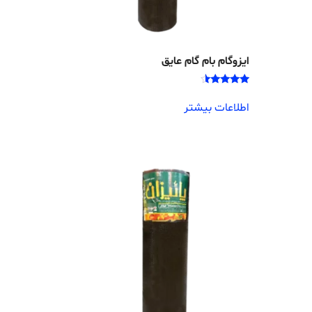
ایزوگام بام گام عایق
امتیاز
4.25
اطلاعات بیشتر
از 5