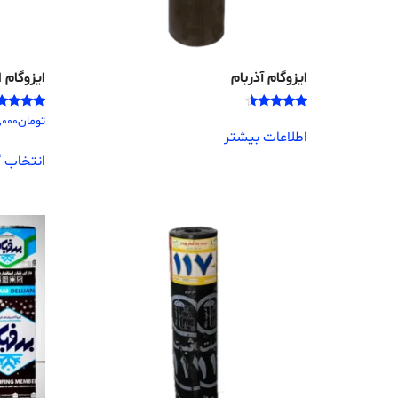
ایزوگام آذربام
ایزوگام 
امتیاز
امتیاز
تومان
,000
4.33
4.25
اطلاعات بیشتر
از 5
از 5
انتخاب گ