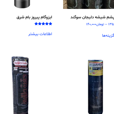
 پشم شیشه دلیجان سوگند
ایزوگام پیروز بام شرق
135
–
تومان
140,000
امتیاز
5.00
اطلاعات بیشتر
زینه‌ها
از 5