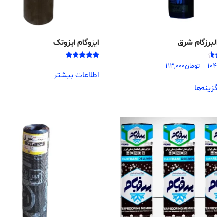
البرزگام شرق
ایزوگام ایزوتک
امتیاز
104
–
تومان
113,000
5.00
اطلاعات بیشتر
از 5
زینه‌ها