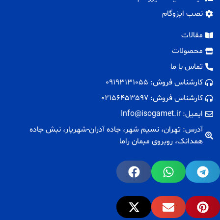
نصب ایزوگام
مقالات
محصولات
تماس با ما
کارشناس فروش: 09193131055
کارشناس فروش: 02156453597
ایمیل: Info@isogamet.ir
آدرس: تهران، نسیم شهر، جاده آدران-شهریار، نبش جاده
همدانک، روبروی مبمان راما