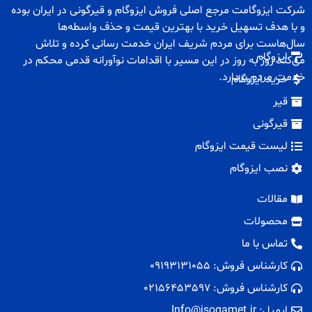
شرکت ایزوگامت مرجع اصلی فروش
ایزوگام
و
قیرگونی
در ایران بوده
و با هدف تسهیل خرید با بهترین قیمت و حذف واسطه‌ها
سال‌هاست برای مردم شریف ایران خدمت رسانی کرده و تلاش
ایزوگام
می‌کند روز به روز در این مسیر با اقدامات نوآورانه قدمی محکم در
خدمت مردم بردارد.
خرید ایزوگام
قیر
قیرگونی
لیست قیمت ایزوگام
نصب ایزوگام
مقالات
محصولات
تماس با ما
کارشناس فروش: 09193131055
کارشناس فروش: 02156453597
ایمیل: Info@isogamet.ir