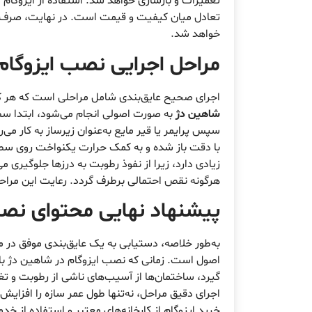
تعمیرات و بازسازی خواهد شد. استفاده از ایزوگام ا
تعادل میان کیفیت و قیمت است. در نهایت، صرف ه
خواهد شد.
مراحل اجرایی نصب ایزوگام
اجرای صحیح عایق‌بندی شامل مراحلی است که هر کدا
شاهین دژ
به صورت اصولی انجام می‌شود، ابتدا سط
سپس پرایمر یا قیر مایع به‌عنوان زیرساز به کار می‌ر
با دقت باز شده و به کمک حرارت یکنواخت روی سط
زیادی دارد، زیرا از نفوذ رطوبت به درزها جلوگیری 
هرگونه نقص احتمالی برطرف گردد. رعایت این مراح
پیشنهاد نهایی محتوای نصب
به‌طور خلاصه، دستیابی به یک عایق‌بندی موفق در 
اصول است. زمانی که نصب ایزوگام در شاهین دژ با 
گیرد، ساختمان‌ها از آسیب‌های ناشی از رطوبت و تغ
اجرای دقیق مراحل، نه‌تنها طول عمر سازه را افزایش 
خرید ایزوگام از کارخانه‌های معتبر و استفاده از خد