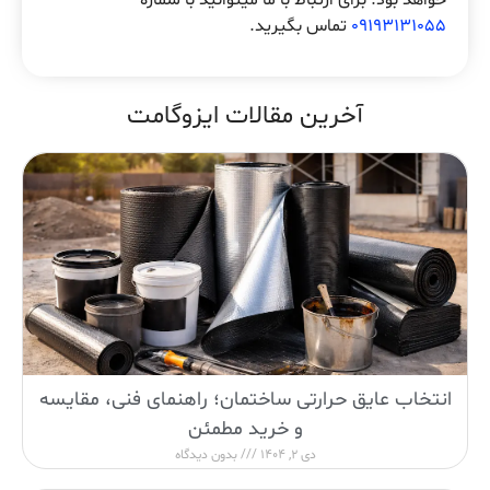
خواهد بود. برای ارتباط با ما میتوانید با شماره
09193131055
تماس بگیرید.
آخرین مقالات ایزوگامت
انتخاب عایق حرارتی ساختمان؛ راهنمای فنی، مقایسه
و خرید مطمئن
دی 2, 1404
بدون دیدگاه