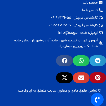
محصولات
تماس با ما
کارشناس فروش: 09193131055
کارشناس فروش: 02156453597
ایمیل: Info@isogamet.ir
آدرس: تهران، نسیم شهر، جاده آدران-شهریار، نبش جاده
همدانک، روبروی مبمان راما
© تمامی حقوق مادی و معنوی سایت متعلق به ایزوگامت
می‌باشد.