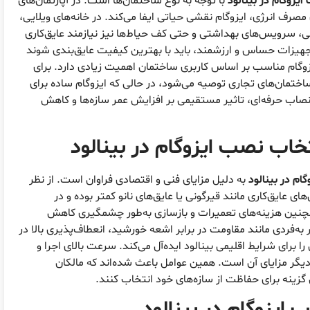
یزوگام در بینالود
با توجه به نوع ساختمان‌ها است. در آپارتمان‌های
رف انرژی، ایزوگام نقشی حیاتی ایفا می‌کند. در خانه‌های ویلایی،
ی، سرویس‌های بهداشتی و حتی کف حیاط‌ها نیز نیازمند عایق‌کاری
جهیزات حساس و ارزشمند، باید با بهترین کیفیت عایق‌بندی شوند
زوگام مناسب بر اساس کاربری ساختمان اهمیت زیادی دارد. برای
 ساختمان‌های تجاری توصیه می‌شود، در حالی که ایزوگام ساده برای
اب حرفه‌ای، تاثیر مستقیمی بر افزایش عمر سازه‌ها و کاهش
نتخاب
نصب ایزوگام در بینالود
ام در بینالود
به دلیل مزایای فنی و اقتصادی فراوان است. از نظر
 عایق‌کاری مانند قیرگونی یا عایق‌های نانو کمتر بوده و در
چنین هزینه‌های تعمیرات و بازسازی به‌طور چشمگیری کاهش
ر به‌فردی مانند مقاومت در برابر اشعه خورشید، انعطاف‌پذیری بالا در
رای شرایط اقلیمی بینالود ایده‌آل می‌کند. سرعت بالای اجرا و
گر مزایای آن است. همین عوامل باعث شده‌اند که مالکان
ین گزینه برای حفاظت از سازه‌های خود انتخاب کنند.
ایزوگام در بینالود