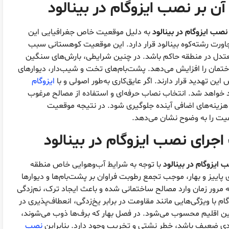
آن بر
نصب ایزوگام در بینالود
نصب ایزوگام در بینالود
به دلیل موقعیت خاص جغرافیایی این
ورت رشته‌کوه بینالود قرار دارد. این موقعیت کوهستانی سبب
معتدل در منطقه حاکم باشد. در چنین شرایطی، بارش‌های سنگین
اختمان را افزایش می‌دهد. پشت‌بام‌های تخت و شیب‌دار، دیوارهای
ن تهدید قرار دارند. اگر عایق‌کاری به‌طور اصولی و با
ایزوگام
د خواهد شد. انتخاب نصاب حرفه‌ای و استفاده از مصالح مرغوب
ز هزینه‌های اضافی آینده جلوگیری شود. در نتیجه موقعیت
یفیت را به وضوح نشان می‌دهد.
 اجرای
نصب ایزوگام در بینالود
 ایزوگام در بینالود
با توجه به شرایط آب‌وهوایی خاص منطقه
 پاییز و بهار، موجب تجمع رطوبت فراوان بر پشت‌بام‌ها و دیوارها
مرور زمان وارد مصالح ساختمانی شده و باعث ایجاد ترک، نم‌زدگی
ا ویژگی‌هایی مانند مقاومت در برابر یخ‌زدگی، انعطاف‌پذیری در
 این اقلیم محسوب می‌شود. در فصل بهار که برف‌ها ذوب می‌شوند،
ندی ضعیف باشد، خطر نشتی و تخریب وجود دارد. بنابراین
نصب