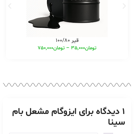
قیر 100/80
تومان
35,000
–
تومان
750,000
1 دیدگاه برای
ایزوگام مشعل بام
سینا