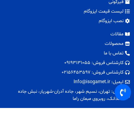
قیرگونی
لیست قیمت ایزوگام
نصب ایزوگام
مقالات
محصولات
تماس با ما
کارشناس فروش: 09193131055
کارشناس فروش: 02156453597
ایمیل: Info@isogamet.ir
آدرس: تهران، نسیم شهر، جاده آدران-شهریار، نبش جاده
همدانک، روبروی مبمان راما