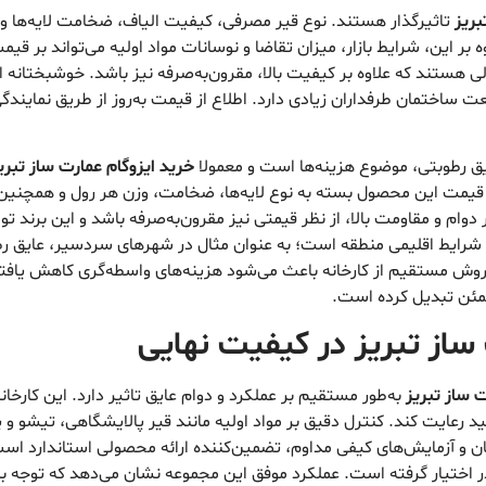
بریز
تاثیرگذار هستند. نوع قیر مصرفی، کیفیت الیاف، ضخامت لایه‌ها و هز
 این، شرایط بازار، میزان تقاضا و نوسانات مواد اولیه می‌تواند بر قیمت
هستند که علاوه بر کیفیت بالا، مقرون‌به‌صرفه نیز باشد. خوشبختانه ا
ت ساختمان طرفداران زیادی دارد. اطلاع از قیمت به‌روز از طریق نمایندگی
یق رطوبتی، موضوع هزینه‌ها است و معمولا
خرید ایزوگام عمارت ساز تبری
یمت این محصول بسته به نوع لایه‌ها، ضخامت، وزن هر رول و همچنین نوع
وام و مقاومت بالا، از نظر قیمتی نیز مقرون‌به‌صرفه باشد و این برند توا
رایط اقلیمی منطقه است؛ به عنوان مثال در شهرهای سردسیر، عایق رطوبت
فروش مستقیم از کارخانه باعث می‌شود هزینه‌های واسطه‌گری کاهش یافته
طمئن تبدیل کرده است.
ساز تبریز در کیفیت نهایی
ت ساز تبریز
به‌طور مستقیم بر عملکرد و دوام عایق تاثیر دارد. این کارخان
ولید رعایت کند. کنترل دقیق بر مواد اولیه مانند قیر پالایشگاهی، تیشو
آزمایش‌های کیفی مداوم، تضمین‌کننده ارائه محصولی استاندارد است. ای
در اختیار گرفته است. عملکرد موفق این مجموعه نشان می‌دهد که توجه به 