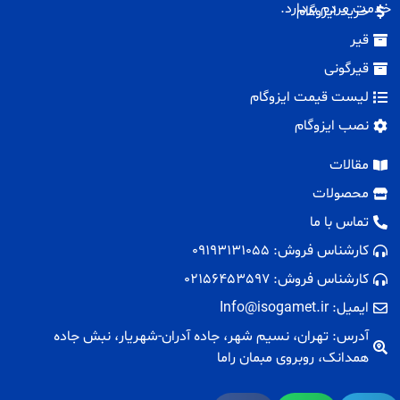
خدمت مردم بردارد.
خرید ایزوگام
قیر
قیرگونی
لیست قیمت ایزوگام
نصب ایزوگام
مقالات
محصولات
تماس با ما
کارشناس فروش: 09193131055
کارشناس فروش: 02156453597
ایمیل: Info@isogamet.ir
آدرس: تهران، نسیم شهر، جاده آدران-شهریار، نبش جاده
همدانک، روبروی مبمان راما