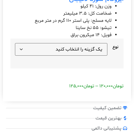
وزن رول: 41 کیلو
ضخامت کل: 3.5 میلیمتر
لایه مسلح: پلی استر 110 گرم در متر مربع
تیشو: 55 نخ ساینا
فویل: 14 میکرون براق
نوع
تومان
120,000
–
تومان
125,000
تضمین کیفیت
بهترین قیمت
پشتیبانی دائمی