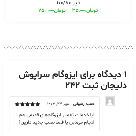
قیر 100/80
تومان
35,000
–
تومان
750,000
1 دیدگاه برای
ایزوگام سراپوش
دلیجان ثبت 242
حمید رضوانی
–
مهر 23, 1404
امتیاز
5
از
آیا خدمات تعمیر ایزوگام‌های قدیمی هم
5
انجام می‌دین یا فقط نصب جدید دارین؟