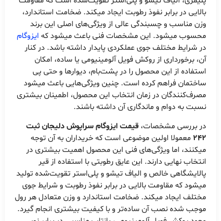
پلیمری، الیاف تیشو و پلی‌استر تقویت‌شده است که مقاومت
بالایی در برابر نفوذ رطوبت ایجاد میکند. ضخامت استاندارد،
وزن مناسب و چسبندگی عالی از ویژگی‌های اصلی این برند
محسوب میشود. این مشخصات فنی باعث میشود که
ایزوگام
در شرایط مختلف جوی عملکردی پایدار داشته باشد. در کنار
آن، برخورداری از روکش فویل آلومینیومی یا ساده، امکان
استفاده از این محصول را در پشت‌بام، دیوارها و حتی پی
ساختمان فراهم کرده است. چنین ویژگی‌هایی باعث میشود
مصرف‌کنندگان در زمان انتخاب این محصول، اطمینان بیشتری
نسبت به دوام و ماندگاری آن داشته باشند.
در بررسی مشخصات،
قیمت ایزوگام سراپوش دلیجان ثبت
242
معمولا اولین موضوعی است که خریداران به آن توجه
میکنند، اما ویژگی‌های فنی این محصول اهمیت بیشتری در
انتخاب نهایی دارند. این عایق رطوبتی با استفاده از قیر
پالایشگاهی خالص و الیاف تیشو و پلی‌استر تقویت‌شده تولید
میشود که مقاومت بالایی در برابر نفوذ رطوبت و شرایط جوی
مختلف ایجاد میکند. ضخامت استاندارد و وزن متعادل هر رول
موجب شده نصب آن ساده‌تر و با کیفیت بیشتری انجام گیرد.
وجود روکش فویل آلومینیومی، بازتاب مناسبی در برابر نور