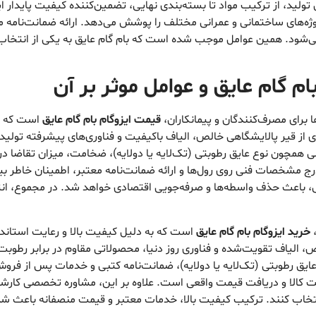
ولید، از ترکیب مواد تا بسته‌بندی نهایی، تضمین‌کننده کیفیت پایدار ای
 پروژه‌های ساختمانی و عمرانی مختلف را پوشش می‌دهد. ارائه ضمانت‌نا
شود. همین عوامل موجب شده است که بام گام عایق به یکی از انتخاب‌ها
ام گام عایق
و عوامل موثر بر آن
ا برای مصرف‌کنندگان و پیمانکاران،
قیمت ایزوگام بام گام عایق
است که بر
یری از قیر پالایشگاهی خالص، الیاف باکیفیت و فناوری‌های پیشرفته تولی
لی همچون نوع عایق رطوبتی (تک‌لایه یا دولایه)، ضخامت، میزان تقاضا د
رج مشخصات فنی روی رول‌ها و ارائه ضمانت‌نامه معتبر، اطمینان خاطر بیش
ی، باعث حذف واسطه‌ها و صرفه‌جویی اقتصادی خواهد شد. در مجموع، انتخا
،
خرید ایزوگام بام گام عایق
است که به دلیل کیفیت بالا و رعایت استاندار
الص، الیاف تقویت‌شده و فناوری روز دنیا، محصولاتی مقاوم در برابر رطوب
 عایق رطوبتی (تک‌لایه یا دولایه)، ضمانت‌نامه کتبی و خدمات پس از فرو
الت کالا و دریافت قیمت واقعی است. علاوه بر این، مشاوره تخصصی کارش
نتخاب کنند. ترکیب کیفیت بالا، خدمات معتبر و قیمت منصفانه باعث شد