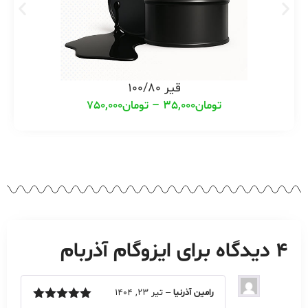
قیر 100/80
تومان
35,000
–
تومان
750,000
4 دیدگاه برای
ایزوگام آذربام
رامین آذرنیا
–
تیر 23, 1404