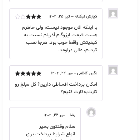
کیارش نیکنام
–
تیر 25, 1404
امتیاز
با اینکه الان موجود نیست، ولی خاطرم
3
از 5
هست قیمت ایزوگام آذربام نسبت به
کیفیتش واقعا خوب بود. هرجا نصب
کردیم، عالی دراومد.
نگین کاظمی
–
مهر 22, 1404
امتیاز
5
از
امکان پرداخت اقساطی دارین؟ کل مبلغ رو
5
کارت‌به‌کارت کنیم؟
رضا
–
مهر 22, 1404
سلام وقتتون بخیر
انواع شرایط پرداخت برای