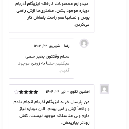
امتیاز
5
از
امیدوارم محصولات کارخانه ایزوگام آذربام
5
دوباره موجود بشن. مشتری‌ها ازش راضی
بودن و نصابها هم راحت باهاش کار
می‌کردن.
رضا
–
شهریور 24, 1404
سلام وقتتون بخیر سعی
میکنیم حتما به زودی موجود
کنیم.
افشین تقوی
–
تیر 24, 1404
امتیاز
4
من پارسال خرید ایزوگام آذربام انجام دادم
از 5
و واقعاً ازش راضی بودم. الان دوباره نیاز
دارم ولی متاسفانه موجود نیست. کاش
زودتر بیاریدش.