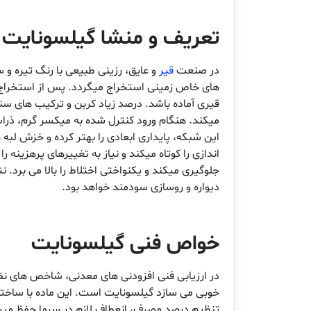
تعریف و منشا گیلسونایت
در صنعت
قیر
و عایق، رزینی طبیعی با رنگ تیره و س
های خاص زمینی استخراج میگردد. پس از استخراج، 
قیری آماده باشد. درصد زیاد کربن و ترکیب های س
میکند. هنگام ورود کنترل شده به میکسر گرم، ذرا
این شبکه، پایداری ابعادی را بهتر کرده و خزش لبه 
اندازی را کوتاه میکند و نیاز به تغییرهای پرهزین
جلوگیری میکند و یکنواختی اختلاط را بالا می برد. نت
دیواره و روسازی سودمند خواهد بود.
خواص فنی گیلسونایت
در ارزیابی فنی افزودنی های معدنی، شاخص های نف
خوبی می سازد گیلسونایت است. این ماده با ساختار
تنظیم درصد مصرف، انعطاف لازم در سرما حفظ میشو