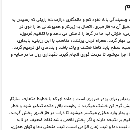
م
چسبندگی بالا، نفوذ کم و ماندگاری درازمدت؛ رزینی که رسیدن به
 آن به فاز قیری، اتصال به زیرکار و همپوشانی ها را قوی تر
رمی، خزش لبه ها در گرما را کاهش می دهد و با تنظیم فرمول،
هار گردد. همراه کردن پرکننده مناسب با این رزینی، پایداری
صب، سطح باید کاملا خشک و پاک باشد و بندهای لق ترمیم گردد.
اجرا میشود تا مرمت فوری انجام گیرد. نگهداری رول ها در سایه و
یابی برای پودر ضروری است و ماده ای که با خطوط متعارف سازگار
ش گرم کن خشک میگردد تا رطوبت باقی مانده تبخیر شود و خطر
ایدار وارد مخزن میکسر میشود تا ذرات در فاز قیری پخش گردند.
یم بر نتیجه دارند و اگر پخش ناقص باشد نقاط ضعیف در لایه
، ثبت دما و ثبت زمان الزامی است. ثبت منحنی دما و توان همزن،