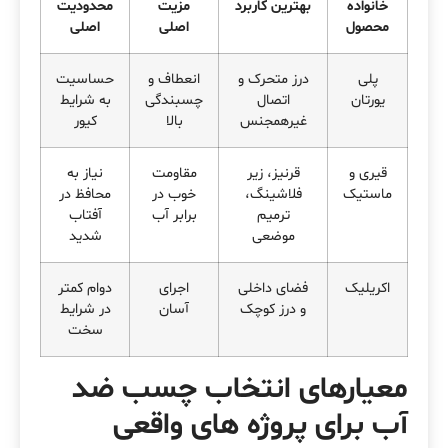
خانواده
بهترین کاربرد
مزیت
محدودیت
محصول
اصلی
اصلی
پلی
درز متحرک و
انعطاف و
حساسیت
یورتان
اتصال
چسبندگی
به شرایط
غیرهمجنس
بالا
کیور
قیری و
قرنیز، زیر
مقاومت
نیاز به
ماستیک
فلاشینگ،
خوب در
محافظ در
ترمیم
برابر آب
آفتاب
موضعی
شدید
اکریلیک
فضای داخلی
اجرای
دوام کمتر
و درز کوچک
آسان
در شرایط
سخت
معیارهای انتخاب چسب ضد
آب برای پروژه های واقعی