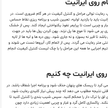
م روی ایرانیت
، رعایت توالی مراحل و کنترل کیفیت در هر گام ضروری است. در
یت باید با بازدید اولیه، تعیین شیب و برنامه ریزی نقاط حساس
بار و چربی است تا پرایمر نفوذ یکنواختی ایجاد کند. پس از خشک
ی پر می شود تا موج ها پل نزند. پهن کردن رول ها باید در جهت
 تا قیر نه بسوزد و نه جاری شود. روی دره ها و لبه ها از لایه
ی استفاده می شود و حداقل همپوشانی 10 سانتی متر رعایت می گردد. پس از اتمام کار، آبروها تست می شوند و
یم اجرایی ما همه این مراحل را با چک لیست کنترل کیفیت انجام
روی ایرانیت چه کنیم
 کرد تا ریسک های پنهان حذف شود و برنامه اجرا شفاف باشد. در
 وقتی نتیجه مطلوب می دهد که چند پیش نیاز کلیدی رعایت شود.
 لق یا ترک دار را محکم کنید. سپس شیب بندی را کنترل کنید تا
ند. پاکسازی کامل گرد و غبار و چربی اهمیت زیادی دارد چون