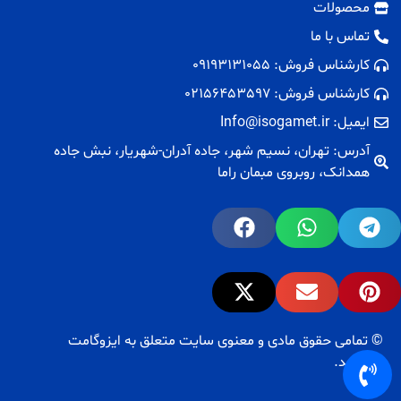
محصولات
تماس با ما
کارشناس فروش: 09193131055
کارشناس فروش: 02156453597
ایمیل: Info@isogamet.ir
آدرس: تهران، نسیم شهر، جاده آدران-شهریار، نبش جاده
همدانک، روبروی مبمان راما
© تمامی حقوق مادی و معنوی سایت متعلق به ایزوگامت
می‌باشد.