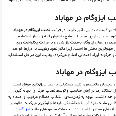
جاد تعادل میان کیفیت و هزینه است تا هم دوام سازه تضمین شود
 ایزوگام در مهاباد
بر کیفیت نهایی تاثیر دارند. در فرآیند
نصب ایزوگام در مهاباد
ود. سپس از پرایمر یا قیر مایع به‌عنوان لایه زیرساز استفاده
بعد، رول‌های ایزوگام به‌دقت باز شده و با حرارت یکنواخت روی
ز مهم‌ترین بخش‌ها است، زیرا مانع نفوذ رطوبت به درزها خواهد
رگونه ایراد احتمالی اصلاح می‌گردد. رعایت این مراحل استاندارد
ایزوگام در مهاباد
 و مجریان متخصص، کلید دستیابی به یک عایق‌کاری موفق است.
ال استاندارد، در زمان مناسب و توسط نصاب حرفه‌ای انجام گیرد،
واهد داشت. توجه به زمان‌بندی، انتخاب مصالح مرغوب و اعتماد به
تی مانند نفوذ آب یا جداشدگی لایه‌ها جلوگیری می‌کنند. علاوه بر
انه‌های معتبر یا استفاده از خدمات مجموعه‌ای مانند
ایزوگامت
ایت این نکات ساده اما حیاتی، آسایش و امنیت ساکنان را برای