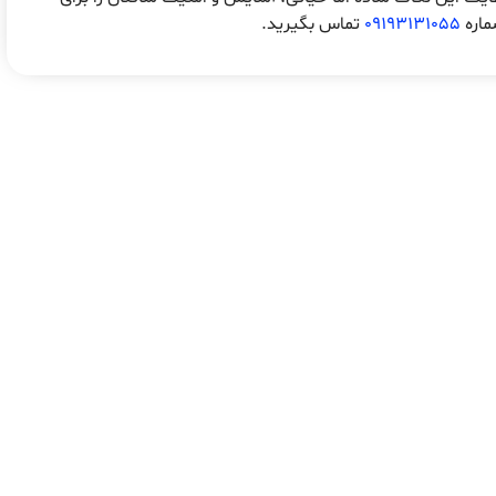
ماره
09193131055
تماس بگیرید.