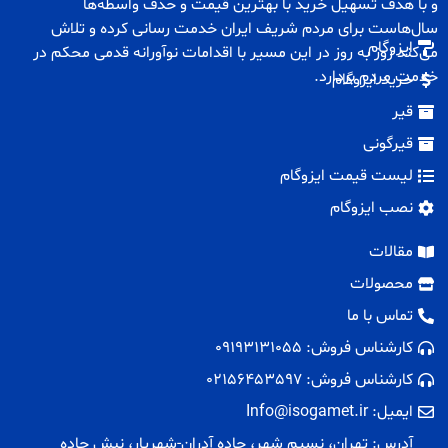
و با هدف تسهیل خرید با بهترین قیمت و حذف واسطه‌ها
سال‌هاست برای مردم شریف ایران خدمت رسانی کرده و تلاش
ایزوگام
می‌کند روز به روز در این مسیر با اقدامات نوآورانه قدمی محکم در
خدمت مردم بردارد.
خرید ایزوگام
قیر
قیرگونی
لیست قیمت ایزوگام
نصب ایزوگام
مقالات
محصولات
تماس با ما
کارشناس فروش: 09193131055
کارشناس فروش: 02156453597
ایمیل: Info@isogamet.ir
آدرس: تهران، نسیم شهر، جاده آدران-شهریار، نبش جاده