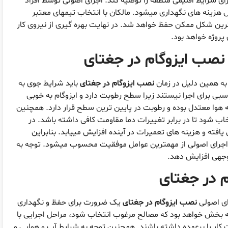
ای شرایط اقلیمی منطقه را توصیه کند. اجرای اصولی توسط افراد
زینه های نگهداری میشود. مالکان با انتخاب تیمهای معتبر
هترین شکل ممکن حفظ خواهد شد. در نهایت بهره گیری از نیروی کار
روژه خواهد بود.
نصب ایزوگام در جغتای
به همین دلیل در زمان
نصب ایزوگام در جغتای
باید شرایط جوی به
بی برای اجرا نیستند زیرا سطح رطوبت دارد و ایزوگام به خوبی
وا معتدل بوده و رطوبت در پایین ترین سطح قرار دارد. همچنین
خاب شود تا در برابر تغییرات دما مقاومت کافی داشته باشد. در
افته و هزینه های تعمیرات در آینده افزایش مییابد. بنابراین
 اجرای اصولی از مهمترین عوامل موفقیت محسوب میشود. توجه به
توجهی افزایش دهد.
م در جغتای
ای اصولی
نصب ایزوگام در جغتای
یک ضرورت برای حفظ و نگهداری
 بخش خواهد بود که مصالح مرغوب انتخاب شود، مراحل اجرایی با
ر را برعهده داشته باشند. همچنین توجه به شرایط آب و هوایی و