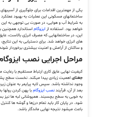
یکی از مهمترین اقدامات برای جلوگیری از آسیبهای
ساختمانهای مسکونی این عملیات به بهبود عملکرد ع
به شرایط آب و هوایی، در صورت بی توجهی به این م
خواهد بود. استفاده از
ایزوگام
استاندارد همچنین با
این، در ساختمانهایی که مصرف انرژی بالاست، عا
های انرژی خواهد شد. برای دستیابی به این نتای
و ساکنان از آرامش و امنیت بیشتری برخوردار شوند
مراحل اجرایی
نصب ایزوگام
کیفیت نهایی عایق کاری ارتباط مستقیم با رعایت مر
جغتای
اهمیت زیادی پیدا میکند. نخست سطح پشت ب
وجود نداشته باشد. سپس لایه پرایمر به عنوان زیرسا
بعد از آن، فرآیند
نصب ایزوگام
با پهن کردن رولها 
به خوبی به سطح بچسبند. همپوشانی لبه ها نیز ب
شود. در پایان کار باید تمام درزها و گوشه ها کنتر
باعث میشود نتیجه نهایی ماندگار باشد.