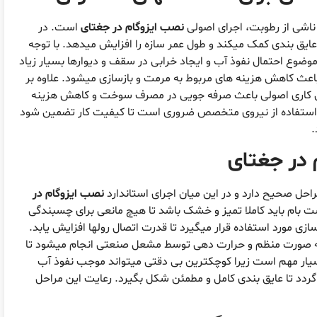
 ناشی از رطوبت، اجرای اصولی
نصب ایزوگام در جغتای
است. در
ایق بندی کمک میکند و طول عمر سازه را افزایش میدهد. با توجه
وضوع احتمال نفوذ آب و ایجاد خرابی در سقف و دیوارها بسیار زیاد
عث کاهش هزینه های مربوط به مرمت و بازسازی میشود. علاوه بر
یق کاری اصولی باعث صرفه جویی در مصرف سوخت و کاهش هزینه
ج، استفاده از نیروی متخصص ضروری است تا کیفیت کار تضمین شود
.
 در جغتای
احل صحیح دارد و در این میان اجرای استاندارد
نصب ایزوگام در
ام باید کاملا تمیز و خشک باشد تا هیچ مانعی برای چسبندگی
زی مورد استفاده قرار میگیرد تا قدرت اتصال رولها افزایش یابد.
به صورت منظم و حرارت دهی توسط مشعل صنعتی انجام میشود تا
سیار مهم است زیرا کوچکترین بی دقتی میتواند موجب نفوذ آب
ل گردد تا عایق بندی کامل و مطمئن شکل بگیرد. رعایت این مراحل