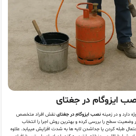
ب ایزوگام در جغتای
 دارد و در زمینه
نصب ایزوگام در جغتای
نقش افراد متخصص
ر وضعیت سطح را بررسی کرده و بهترین روش اجرا را انتخاب
مال طبله کردن یا جداشدن لایه ها به شدت افزایش مییابد. علاوه