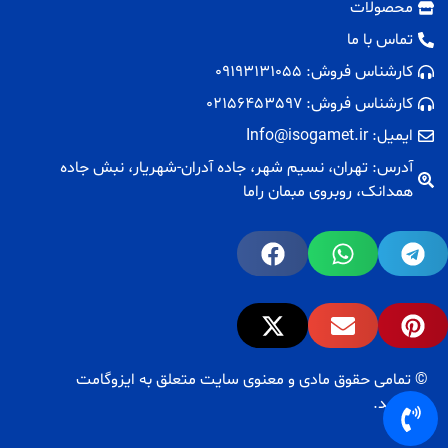
محصولات
تماس با ما
کارشناس فروش: 09193131055
کارشناس فروش: 02156453597
ایمیل: Info@isogamet.ir
آدرس: تهران، نسیم شهر، جاده آدران-شهریار، نبش جاده
همدانک، روبروی مبمان راما
© تمامی حقوق مادی و معنوی سایت متعلق به ایزوگامت
می‌باشد.