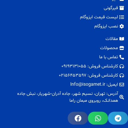
قیرگونی
لیست قیمت ایزوگام
نصب ایزوگام
مقالات
محصولات
تماس با ما
کارشناس فروش: 09193131055
کارشناس فروش: 02156453597
ایمیل: Info@isogamet.ir
آدرس: تهران، نسیم شهر، جاده آدران-شهریار، نبش جاده
همدانک، روبروی مبمان راما