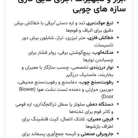
سازه های چوبی
تیغ موکت‌بری
تند و اره دستی/برقی با خط‌کش برش
دقیق برای الیاف و فوم‌ها
خط‌کش فلزی
، متر لیزری، تراز، شابلون برش دور
تاسیسات
منگنه‌کوب
، پیچ‌گوشتی برقی، رولر فشار برای
چسباندن نوارها
نوار درزبندی
تخصصی، چسب سازگار با ممبران و
بخاربند، ماستیک درزگیر
رطوبت‌سنج
چوب
، دماسنج و رطوبت‌سنج محیطی،
دوربین حرارتی و دمنده تست نشت هوا (Blower
Door)
دستگاه دمش
سلولز یا سطل تراکم‌گذاری، اره فومی
و کاتر فوم برای تخته‌ها
قیچی ممبران
، غلتک اتصال، کیت فلشینگ برای
اطراف بازشوها
جاروبرقی صنعتی
و کیسه جمع‌آوری پسماند برای