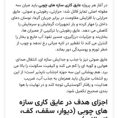
در آغاز هر پروژه
عایق کاری سازه های چوبی
باید میان سه
مقوله اصلی تمایز قائل شد: حرارتی، رطوبتی و صوتی. عایق
حرارتی با افزایش مقاومت در برابر جریان گرما، نوسان دمای
داخل را مهار کرده و بار تجهیزات گرمایش و سرمایش را
کاهش می دهد. عایق رطوبتی با ترکیبی از ممبران ها،
بخاربند و جزئیات درزگیری، مسیر نفوذ آب مایع و بخار را
کنترل می کند تا تقطیر در لایه میانی رخ ندهد و چوب از
خطر تورم و پوسیدگی دور بماند.
عایق صوتی نیز با جذب و جدایش سازه ای، انتقال صدای
هوایی و کوبه ای را کم می کند و کیفیت سکونت را بالا می
برد. هم پوشانی این سه حوزه اجتناب ناپذیر است؛ از این
رو انتخاب متریال باید همزمان به جذب آب، ضریب
هدایت، و رفتار آکوستیکی توجه کند و در نهایت با هوا
بندی صحیح تکمیل شود.
اجزای هدف در عایق کاری سازه
های چوبی (دیوار، سقف، کف،