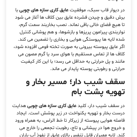
در دیوار قاب سبک، موفقیت
عایق کاری سازه های چوبی
با
برش دقیق و چیدن فشرده عایق بین کلاف ها آغاز می شود
تا هیچ فضای خالی باقی نماند. نصب بخاربند سمت گرم،
نواربندی پیرامون پریزها و بازشوها، و هم پوشانی کنترل
شده لایه ها پیوستگی هوایی و بخاری را تضمین می کند.
اگر عایق پیوسته بیرونی به صورت تخته فومی افزوده شود،
کلاف ها از تماس مستقیم با هوای سرد یا گرم مصون می
مانند و پل حرارتی به حداقل می رسد؛ با این کار کیفیت
حرارتی و رطوبتی پوسته پایدار می ماند.
سقف شیب دار؛ مسیر بخار و
تهویه پشت بام
در سقف شیب دار، کلید
عایق کاری سازه های چوبی
هدایت
درست بخار و تهویه یکنواخت در زیر پوشش است. ایجاد
فاصله هوایی پیوسته از زیرکار تا خط الراس، به همراه ورود
و خروج هوا در پیشانی و تاج، رطوبت تجمعی را خارج می
کند. لایه ممبران قابل تنفس بالای عایق از نفوذ آب باران