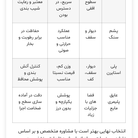
سطوح
سریع، در
معتبر و رعایت
افقی
دسترس
شیب بندی
بودن
پشم
دیوار و
عملکرد
حفاظت در
سنگ
سقف
مناسب
برابر رطوبت و
حرارتی و
بخار
صوتی
پلی
دیوار،
وزن کم،
کنترل آتش
استایرن
سقف،
قیمت نسبتا
بندی و
کف
مناسب
پوشش محافظ
عایق
فضا
پوشش
دقت در آماده
پلیمری
های با
یکپارچه و
سازی سطح و
مایع
جزئیات
بدون درز
ضخامت اجرا
زیاد
انتخاب نهایی بهتر است با مشاوره متخصص و بر اساس