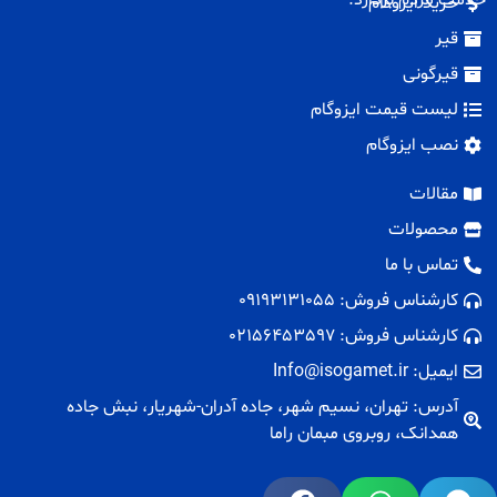
خرید ایزوگام
قیر
قیرگونی
لیست قیمت ایزوگام
نصب ایزوگام
مقالات
محصولات
تماس با ما
کارشناس فروش: 09193131055
کارشناس فروش: 02156453597
ایمیل: Info@isogamet.ir
آدرس: تهران، نسیم شهر، جاده آدران-شهریار، نبش جاده
همدانک، روبروی مبمان راما