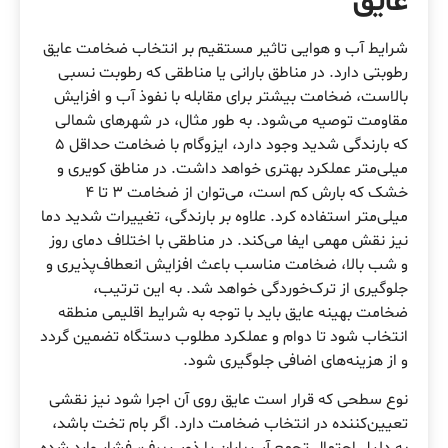
عایق
شرایط آب و هوایی تاثیر مستقیم بر انتخاب ضخامت عایق
رطوبتی دارد. در مناطق بارانی یا مناطقی که رطوبت نسبی
بالاست، ضخامت بیشتر برای مقابله با نفوذ آب و افزایش
مقاومت توصیه می‌شود. به طور مثال، در شهرهای شمالی
که بارندگی شدید وجود دارد، ایزوگام با ضخامت حداقل ۵
میلی‌متر عملکرد بهتری خواهد داشت. در مناطق کویری و
خشک که بارش کم است، می‌توان از ضخامت ۳ تا ۴
میلی‌متر استفاده کرد. علاوه بر بارندگی، تغییرات شدید دما
نیز نقش مهمی ایفا می‌کند. در مناطقی با اختلاف دمای روز
و شب بالا، ضخامت مناسب باعث افزایش انعطاف‌پذیری و
جلوگیری از ترک‌خوردگی خواهد شد. به این ترتیب،
ضخامت بهینه عایق باید با توجه به شرایط اقلیمی منطقه
انتخاب شود تا دوام و عملکرد مطلوب دستگاه تضمین گردد
و از هزینه‌های اضافی جلوگیری شود.
نوع سطحی که قرار است عایق روی آن اجرا شود نیز نقشی
تعیین‌کننده در انتخاب ضخامت دارد. اگر بام تخت باشد،
به دلیل احتمال تجمع آب باران یا ذوب برف، فشار وارد شده