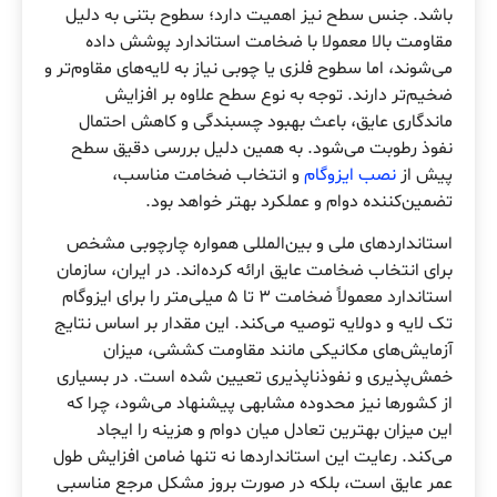
باشد. جنس سطح نیز اهمیت دارد؛ سطوح بتنی به دلیل
مقاومت بالا معمولا با ضخامت استاندارد پوشش داده
می‌شوند، اما سطوح فلزی یا چوبی نیاز به لایه‌های مقاوم‌تر و
ضخیم‌تر دارند. توجه به نوع سطح علاوه بر افزایش
ماندگاری عایق، باعث بهبود چسبندگی و کاهش احتمال
نفوذ رطوبت می‌شود. به همین دلیل بررسی دقیق سطح
پیش از
نصب ایزوگام
و انتخاب ضخامت مناسب،
تضمین‌کننده دوام و عملکرد بهتر خواهد بود.
استانداردهای ملی و بین‌المللی همواره چارچوبی مشخص
برای انتخاب ضخامت عایق ارائه کرده‌اند. در ایران، سازمان
استاندارد معمولاً ضخامت ۳ تا ۵ میلی‌متر را برای ایزوگام
تک لایه و دولایه توصیه می‌کند. این مقدار بر اساس نتایج
آزمایش‌های مکانیکی مانند مقاومت کششی، میزان
خمش‌پذیری و نفوذناپذیری تعیین شده است. در بسیاری
از کشورها نیز محدوده مشابهی پیشنهاد می‌شود، چرا که
این میزان بهترین تعادل میان دوام و هزینه را ایجاد
می‌کند. رعایت این استانداردها نه تنها ضامن افزایش طول
عمر عایق است، بلکه در صورت بروز مشکل مرجع مناسبی