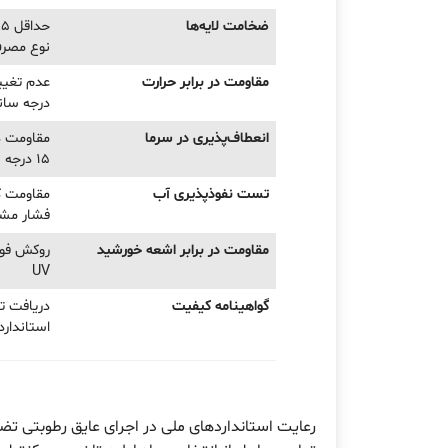
ضخامت لایه‌ها
نوع مصر
مقاومت در برابر حرارت
درجه سانت
انعطاف‌پذیری در سرما
15 درجه
تست نفوذپذیری آب
مقاومت کا
فشار م
مقاومت در برابر اشعه خورشید
روکش فوی
UV
گواهینامه کیفیت
دریافت تا
استاندارد 
رعایت استانداردهای ملی در اجرای عایق رطوبتی تض