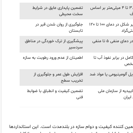
حداقل 3.5 تا 4 میلی‌متر بر اساس
تضمین پایداری عایق در شرایط
ف
سخت محیطی
عدم تغییر شکل در دمای 100 تا 120
جلوگیری از روان شدن قیر در
ی‌گراد
تابستان
مقاومت در دمای منفی 5 تا منفی
پیشگیری از ترک خوردگی در مناطق
سردسیر
مل در برابر نفوذ آب تا
اطمینان از عدم ورود رطوبت به سازه
شخص
ل آلومینیومی یا مواد ضد
افزایش طول عمر و جلوگیری از
تخریب سطح
ییدیه از سازمان ملی
تضمین کیفیت و انطباق با ضوابط
ایران
فنی
مین کننده کیفیت و دوام سازه در بلندمدت است. این استانداردها