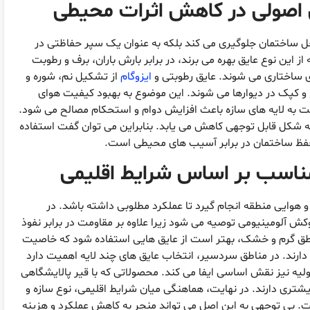
 اصولی در کاهش اثرات محیطی
اخل ساختمان جلوگیری می کند بلکه به عنوان یک سپر حفاظتی در
 این نوع عایق بهره می برند، در برابر بارش باران، برف و رطوبت
 ساختاری می شوند. عایق رطوبتی و
ایزوگام
از تشکیل نم، شوره و
و کپک در دیوارها می شوند. این موضوع به بهبود کیفیت هوای
 به لایه های سازه باعث افزایش دوام و استحکام مصالح می شود.
به شکل قابل توجهی کاهش می یابد. بنابراین می توان گفت استفاده
 حفظ ساختمان در برابر آسیب های محیطی است.
مناسب بر اساس شرایط اقلیمی
 هوایی منطقه انجام گیرد تا عملکرد مطلوبی داشته باشد. در
وکش آلومینیومی توصیه می شود زیرا علاوه بر مقاومت در برابر نفوذ
مناطق گرم و خشک، بهتر است از عایق هایی استفاده شود که خاصیت
دارند. در مناطق سردسیر، انتخاب عایق های چند لایه اهمیت دارد
اولیه نیز نقش اساسی ایفا می کند. محصولاتی که با قیر پالایشگاهی
تری دارند. در نهایت، هماهنگی میان شرایط اقلیمی، نوع سازه و
شت. بی توجهی به این اصل می تواند منجر به کاهش عملکرد و هزینه