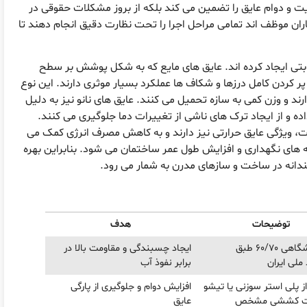
 و دوام عایق را تضمین می کند بلکه از بروز مشکلات حقوقی در
اران موظف اند تمامی مراحل اجرا را تحت نظارت دقیق انجام دهند تا
بتی ایجاد کرده اند. عایق های مایع که به شکل پوشش بر سطح
پر کردن کامل درزها و شکاف ها عملکرد بسیار موثری دارند. این نوع
ارند و وزن کمی به سازه تحمیل می کنند. عایق های نانو نیز به دلیل
ه و از ایجاد ترک های ناشی از تغییرات دما جلوگیری می کنند.
 ویژگی عایق حرارتی نیز دارند و به کاهش مصرف انرژی کمک می
 های نگهداری و افزایش طول عمر ساختمان می شود. بنابراین بهره
دانه در ساخت و سازهای مدرن به شمار می رود.
توضیحات
هدف
قیر پالایشگاهی 60/70 طبق
ایجاد چسبندگی و مقاومت بالا در
 ملی ایران
برابر نفوذ آب
ز پلی استر سوزنی یا تیشو
افزایش دوام و جلوگیری از پارگی
مت کششی مشخص
عایق