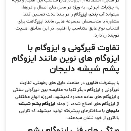
در مقابل، استفاده از ایزوگام های مناسب این اقلیم و توجه
به جزئیات اجرائی، به ویژه در محل های اتصال و درزها،
میتواند
آب بندی ایزوگام
را در بلند مدت تضمین کند.
مشاوره با متخصصان مجموعه هایی مانند
ایزوگامت
برای
انتخاب نوع عایق متناسب با اقلیم، در این مناطق اهمیت
دوچندان دارد.
تفاوت قیرگونی و ایزوگام با
ایزوگام های نوین مانند ایزوگام
پشم شیشه دلیجان
با پیشرفت فناوری در صنعت عایق های رطوبتی، تفاوت
قیرگونی و ایزوگام دیگر تنها به مقایسه بین قیرگونی سنتی
و ایزوگام های ساده محدود نمیشود. امروزه انواع مختلفی
از ایزوگام های اصلاح شده، از جمله
ایزوگام پشم شیشه
دلیجان
با ساختارهای پیشرفته تولید میشوند که کارایی
بالاتری از خود نشان میدهند.
ویژگی های فنی ایزوگام پشم