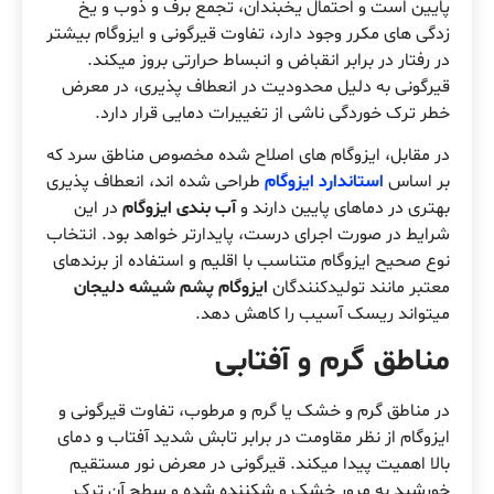
پایین است و احتمال یخبندان، تجمع برف و ذوب و یخ
زدگی های مکرر وجود دارد، تفاوت قیرگونی و ایزوگام بیشتر
در رفتار در برابر انقباض و انبساط حرارتی بروز میکند.
قیرگونی به دلیل محدودیت در انعطاف پذیری، در معرض
خطر ترک خوردگی ناشی از تغییرات دمایی قرار دارد.
در مقابل، ایزوگام های اصلاح شده مخصوص مناطق سرد که
بر اساس
استاندارد ایزوگام
طراحی شده اند، انعطاف پذیری
بهتری در دماهای پایین دارند و
آب بندی ایزوگام
در این
شرایط در صورت اجرای درست، پایدارتر خواهد بود. انتخاب
نوع صحیح ایزوگام متناسب با اقلیم و استفاده از برندهای
معتبر مانند تولیدکنندگان
ایزوگام پشم شیشه دلیجان
میتواند ریسک آسیب را کاهش دهد.
مناطق گرم و آفتابی
در مناطق گرم و خشک یا گرم و مرطوب، تفاوت قیرگونی و
ایزوگام از نظر مقاومت در برابر تابش شدید آفتاب و دمای
بالا اهمیت پیدا میکند. قیرگونی در معرض نور مستقیم
خورشید به مرور خشک و شکننده شده و سطح آن ترک