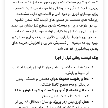
شست و شوی سخت لکه های روغن به دلیل نفوذ به لایه
زیرین یا جداشدگی همپوشانی ها مواجه می شود، تصمیم
برای نوسازی فوری توجیه فنی و اقتصادی دارد. مشاهده
ریزدانه های سست در مسیر های تردد، کند شدن تخلیه
آب در اطراف درین و پوسته شدن سطح نیز نشان می دهد
که زیرسازی و دیتیل ها کارایی اولیه خود را از دست داده
اند. در این شرایط، با بازرسی دقیق، نمونه برداری محدود و
تهیه برنامه ترمیم، از گسترش خرابی و افزایش هزینه های
بعدی پیشگیری خواهد شد.
چک لیست زمانی قبل از اجرا
بازه مناسب فصلی
: اواخر بهار تا اوایل پاییز؛ اجتناب
از سرما و بارش.
دما و رطوبت محیط
: هوای معتدل و خشک، بدون
بارندگی و مه؛ سطح کاملا خشک.
حداقل فاصله از آخرین شست و شو یا بارش
: ۴۸ تا
۷۲ ساعت تا خشک شدن بستر.
عمل آوری بتن (در پروژه نو ساز)
: حداقل ۲۸ روز از
بتن ریزی گذشته باشد و ترک های مویی ترمیم