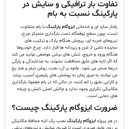
تفاوت بار ترافیکی و سایش در
پارکینگ نسبت به بام
رفتار سازه ای و خدماتی
ایزوگام پارکینگ
با بام متفاوت
است، چون سطح توقفگاه تحت بارگذاری متمرکز چرخ،
نیروهای ضربه ای، پیچش هنگام پارک و ترکیب های
ساینده ناشی از شن و ریزدانه ها قرار دارد. چرخ خودروها
هنگام ورود و خروج، تنش های برشی موضعی تولید می کند
که اگر لایه های عایق محافظت نشوند، به جداشدگی و پارگی
درزها منجر می شود. علاوه بر آن، نفت، روغن ترمز و ضد یخ
می توانند به مرور زمان به پوشش های پلیمری آسیب بزنند
و کارایی عایق را کم کنند، در حالی که در بام معمولا بارگذاری
مکانیکی تکراری وجود ندارد و چالش اصلی تابش و چرخه
های دمایی است.
ضرورت ایزوگام پارکینگ چیست؟
در هر پروژه
ایزوگام پارکینگ
نصب یک لایه محافظ مکانیکی
بر روی عایق ضروری است تا ضربه، سایش و نیروهای برشی