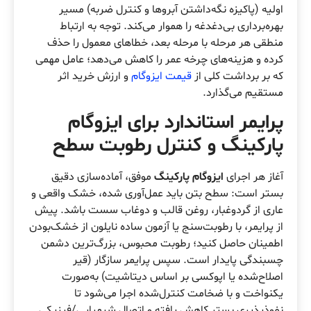
اولیه (پاکیزه نگه‌داشتن آبروها و کنترل ضربه) مسیر
بهره‌برداری بی‌دغدغه را هموار می‌کند. توجه به ارتباط
منطقی هر مرحله با مرحله بعد، خطاهای معمول را حذف
کرده و هزینه‌های چرخه عمر را کاهش می‌دهد؛ عامل مهمی
که بر برداشت کلی از
قیمت ایزوگام
و ارزش خرید اثر
مستقیم می‌گذارد.
پرایمر استاندارد برای ایزوگام
پارکینگ و کنترل رطوبت سطح
آغاز هر اجرای
ایزوگام پارکینگ
موفق، آماده‌سازی دقیق
بستر است: سطح بتن باید عمل‌آوری شده، خشک واقعی و
عاری از گردوغبار، روغن قالب و دوغاب سست باشد. پیش
از پرایمر، با رطوبت‌سنج یا آزمون ساده نایلون از خشک‌بودن
اطمینان حاصل کنید؛ رطوبت محبوس، بزرگ‌ترین دشمن
چسبندگی پایدار است. سپس پرایمر سازگار (قیر
اصلاح‌شده یا اپوکسی بر اساس دیتاشیت) به‌صورت
یکنواخت و با ضخامت کنترل‌شده اجرا می‌شود تا
نفوذپذیری بستر کاهش یافته و اتصال شیمیایی/فیزیکی