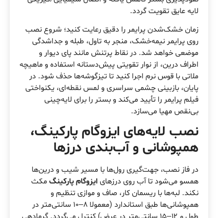
لایه عایق تقویت گردد.
زمان خشک‌شدن پرایمر را دقیق رعایت کنید؛ شروع نصب
روی پرایمر نیمه‌خشک، منجر به تاول، طبله و جداشدگی
موضعی خواهد شد. در نقاط پرتنش مانند پای دیوار و
اطراف درین، از نوار تقویتی پیش‌دستانه استفاده و ماهیچه
ملاتی با قوس نرم اجرا کنید تا تیزگوشه‌ها حذف شود. در
پایان، بازبینی چشمی سراسری و لمس نقطه‌ای، یکنواختی
فیلم پرایمر را تأیید می‌کند و بستر را برای لایه‌چینی
بی‌نقص مهیا می‌سازد.
نصب لایه‌های ایزوگام پارکینگ،
همپوشانی و آب‌بندی درزها
در فاز نصب، جهت‌گیری رول‌ها با مسیر شیب و درین‌ها
همسو می‌شود تا آب روی درزهای
ایزوگام پارکینگ
مکث
نکند. لبه‌ها با ریسمان کار، صاف و موازی تنظیم و
همپوشانی‌ها طبق استاندارد (معمولا ۸–۱۰ سانتی‌متر در
طول و ۱۲–۱۵ سانتی‌متر در عرض) کنترل می‌گردد. گرمادهی