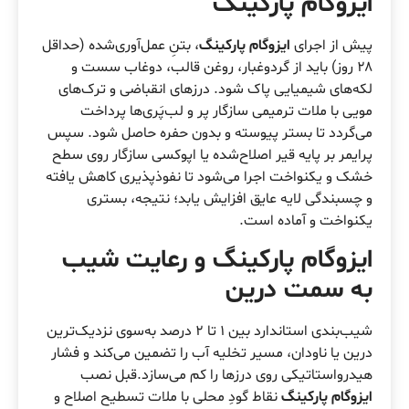
ایزوگام پارکینگ
پیش از اجرای
ایزوگام پارکینگ
، بتنِ عمل‌آوری‌شده (حداقل
۲۸ روز) باید از گردوغبار، روغن قالب، دوغاب سست و
لکه‌های شیمیایی پاک شود. درزهای انقباضی و ترک‌های
مویی با ملات ترمیمی سازگار پر و لب‌پَری‌ها پرداخت
می‌گردد تا بستر پیوسته و بدون حفره حاصل شود. سپس
پرایمر بر پایه قیر اصلاح‌شده یا اپوکسی سازگار روی سطح
خشک و یکنواخت اجرا می‌شود تا نفوذپذیری کاهش یافته
و چسبندگی لایه عایق افزایش یابد؛ نتیجه، بستری
یکنواخت و آماده است.
ایزوگام پارکینگ و رعایت شیب
به سمت درین
شیب‌بندی استاندارد بین ۱ تا ۲ درصد به‌سوی نزدیک‌ترین
درین یا ناودان، مسیر تخلیه آب را تضمین می‌کند و فشار
هیدرواستاتیکی روی درزها را کم می‌سازد.قبل نصب
ایزوگام پارکینگ
نقاط گودِ محلی با ملات تسطیح اصلاح و