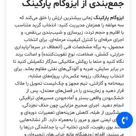
جمع‌بندی از ایزوگام پارکینگ
ایزوگام پارکینگ
زمانی بیشترین ارزش را خلق می‌کند که
سه مولفه را همزمان مدیریت کنید: انتخاب گرید متناسب
با اقلیم و حجم تردد، زیرسازی و شیب‌بندی بی‌نقص، و
اجرای حرفه‌ای با کنترل کیفیت مرحله‌ای. برای انتخاب
محصول، به برگه مشخصات فنی (انعطاف در سرما/پایداری
حرارتی، کشش، ضخامت، نوع تقویت‌کننده) و اصالت برند
نگاه کنید و حتما با روکش مکانیکی سازگار تکمیلش کنید تا
در برابر سایش، ضربه و آلودگی‌های نفتی مقاوم بماند. برای
انتخاب پیمانکار، رزومه عکس‌دار، پروژه‌های مشابه،
بیمه‌نامه و گارانتی، تیم مجهز و چک‌لیست تحویل را ملاک
قرار دهید و زمان‌بندی را در فصل‌های معتدل، پس از
خشک‌بودن واقعی بستر و آماده‌بودن مسیرهای ترافیکی
انجام دهید. اجرای صحیح مزایایی چون حذف نم‌زدگی،
پیشگیری از طبله، کاهش هزینه‌های تعمیرات دوره‌ای و
ارتقای ایمنی عبور و مرور را به‌همراه دارد. اگر نشانه‌هایی
مانند بوی رطوبت، کندی تخلیه آب یا جداشدگی درزها را
می‌بینید، اقدام زودهنگام مانع خرابی‌های زنجیره‌ای و