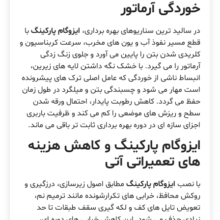
خوردگی آرماتور
در سالید ترین سناریوهای بهره برداری،
ایزوگام پارکینگ
با
قطع مسیر نفوذ آب و یون های مخرب، سرعت کربناسیون و
کلریدی شدن بتن را پایین می آورد و جلوی زنگ زدگی
آرماتور را می گیرد. با خشک نگه داشتن لایه های زیرین،
انبساط ناشی از خوردگی که عامل اصلی ترک های پیشرونده
است مهار می شود و چسبندگی بتن و میلگرد در طول زمان
حفظ می گردد. کاهش رطوبت پایدار، احتمال ورقه شدن
سطح و ریزش های موضعی را کم می کند و ظرفیت باربری
اجزای سازه ای در دوره بهره برداری ثابت تر باقی می ماند.
ایزوگام پارکینگ و کاهش هزینه
های تعمیراتی آتی
با نصب
ایزوگام پارکینگ
مطابق اصول زیرسازی، درزگیری و
روکش محافظ، خرابی های تکرارشونده مانند ترمیم نم،
تعویض تایل های کف و لکه گیری سقف طبقات تا حد
زیادی حذف می شود. این کاهش خرابی های دوره ای،