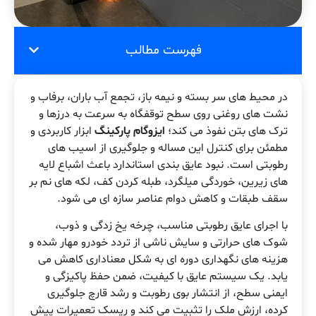
فهرست مطالب
در محیط های سر بسته و نیمه باز، تجمع آب باران، برفاب و
نشت های روغنی روی سطح توقفگاه به سرعت به درزها و
ترک های بتن نفوذ می کند؛
ایزوگام پارکینگ
ابزار کاربردی و
مطمئن برای کنترل این مساله و جلوگیری از اسیب های
رطوبتی است. نبود عایق بندی استاندارد باعث اشباع لایه
های زیرین، خوردگی میلگرد، طبله کردن کف، لکه های نم بر
سقف طبقات و کاهش دوام عناصر سازه ای می شود.
با اجرای عایق رطوبتی مناسب، چرخه یخ زدگی و ذوب،
شوک های حرارتی و سایش ناشی از تردد خودرو مهار شده و
هزینه های نگهداری دوره ای به شکل معناداری کاهش می
یابد. یک سیستم عایق با کیفیت، ضمن حفظ پاکیزگی و
ایمنی سطح، از انتشار بوی رطوبت و رشد قارچ جلوگیری
کرده، ارزش ملک را تثبیت می کند و ریسک تعمیرات پیش