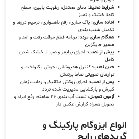
بارش و سرما
شرایط محیط
: دمای معتدل، رطوبت پایین، سطح
کاملا خشک و تمیز
آماده سازی
: پاک سازی، رفع ناهمواری، ترمیم درزها و
تکمیل شیب بندی
همگام سازی تردد
: برنامه قطع موقت رفت و آمد و
مسیر جایگزین
پیش از نصب
: اجرای پرایمر و صبر تا خشک شدن
کامل
حین نصب
: کنترل همپوشانی، جوش یکنواخت و
نوارهای تقویتی نقاط پرتنش
پس از نصب
: اجرای روکش مکانیکی، رعایت زمان
گیرش و بازگشایی مدیریت شده تردد
آزمون تحویل
: تست آب بندی 24 ساعته، رفع ایراد و
تحویل همراه گزارش عکس دار
انواع ایزوگام پارکینگ و
گریدهای رایج