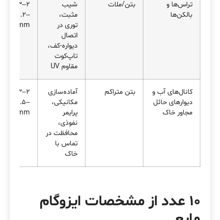
تراس‌ها و
بتن/ملات
شیب
۲–۳ لایه،
بالکن‌ها
مثبت،
DFT≈۱.۲–
توری در
۱.۸ mm
اتصال
دیواره-کف،
تاپ‌کوت
مقاوم UV
کانال‌های آب و
بتن متراکم
آماده‌سازی
۲–۳ لایه،
دیوارهای حائل
مکانیکی،
DFT≈۱.۵–
مجاور خاک
پرایمر
۲.۰ mm
نفوذی،
محافظت در
تماس با
خاک
10 عدد از مشخصات ایزوگام
مایع