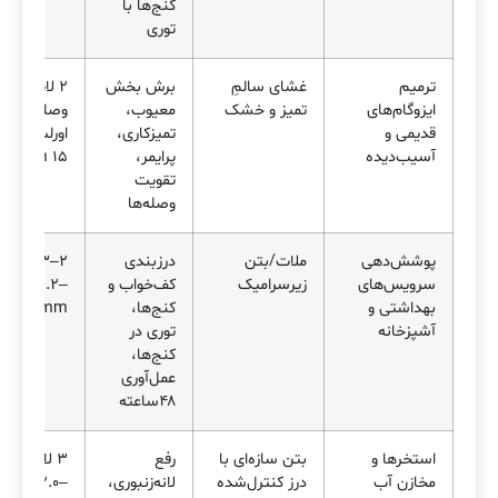
کنج‌ها با
توری
ترمیم
غشای سالمِ
برش بخش
۲ لایه روی
ایزوگام‌های
تمیز و خشک
معیوب،
وصله +
قدیمی و
تمیزکاری،
اورلپ ۱۰–
آسیب‌دیده
پرایمر،
۱۵ cm
تقویت
وصله‌ها
پوشش‌دهی
ملات/بتن
درزبندی
۲–۳ لایه،
سرویس‌های
زیرسرامیک
کف‌خواب و
DFT≈۱.۲–
بهداشتی و
کنج‌ها،
۱.۵ mm
آشپزخانه
توری در
کنج‌ها،
عمل‌آوری
۴۸ساعته
استخرها و
بتن سازه‌ای با
رفع
۳ لایه،
مخازن آب
درز کنترل‌شده
لانه‌زنبوری،
DFT≈۲.۰–