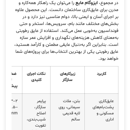
در مجموع،
ایزوگام مایع
را می‌توان یک راهکار همه‌کاره و
مدرن برای عایق‌کاری ساختمان دانست. این محصول علاوه
بر اجرای آسان و ایمنی بالا، دوام مناسبی نیز دارد و در
بخش‌های مختلف مانند بام، سرویس‌ها، استخر و حتی
فونداسیون به‌خوبی عمل می‌کند. استفاده از عایق رطوبتی
به‌معنای کاهش هزینه‌های نگهداری و افزایش عمر سازه
است. بنابراین اگر به‌دنبال عایقی مطمئن و کارآمد هستید،
عایق رطوبتی یکی از بهترین انتخاب‌ها برای پروژه‌های شما
خواهد بود.
کاربرد
زیرکارهای
نکات اجرای
ضخامت/
سازگار
کلیدی
لایه
پیشنهادی
عایق‌کاری
بتن، ملات
پرایمر
۲–۳ لایه،
پشت‌بام‌های
سیمانی، روی
سازگار،
DFT≈۱.۵–
مسکونی و
لایه قدیمی
اصلاح
۲.۰ mm
اداری
سالم
شیب‌بندی،
تقویت