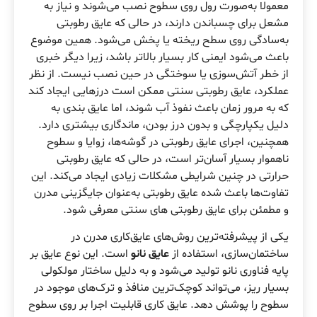
معمولا به‌صورت رول روی سطوح نصب می‌شوند و نیاز به
مشعل برای چسباندن دارند، در حالی که عایق رطوبتی
به‌سادگی روی سطح ریخته یا پخش می‌شود. همین موضوع
باعث می‌شود ایمنی کار بسیار بالاتر باشد، زیرا دیگر خبری
از خطر آتش‌سوزی یا سوختگی در حین نصب نیست. از نظر
عملکرد، عایق رطوبتی سنتی ممکن است درزهایی ایجاد کند
که به مرور زمان باعث نفوذ آب شوند، اما عایق بندی به
دلیل یکپارچگی و بدون درز بودن، ماندگاری بیشتری دارد.
همچنین، اجرای عایق رطوبتی در گوشه‌ها، زوایا و سطوح
ناهموار بسیار آسان‌تر است، در حالی که عایق رطوبتی
حرارتی در چنین شرایطی مشکلات زیادی ایجاد می‌کند. این
تفاوت‌ها باعث شده عایق رطوبتی به‌عنوان جایگزینی مدرن
و مطمئن برای عایق رطوبتی های سنتی معرفی شود.
یکی از پیشرفته‌ترین روش‌های عایق‌کاری مدرن در
ساختمان‌سازی، استفاده از
عایق نانو
است. این نوع عایق بر
پایه فناوری نانو تولید می‌شود و به دلیل ساختار مولکولی
بسیار ریز، می‌تواند کوچک‌ترین منافذ و ترک‌های موجود در
سطوح را پوشش دهد. عایق کاری قابلیت اجرا بر روی سطوح