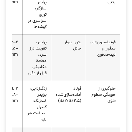
بتنی
پرایمر
۲.۵ mm
سازگار،
توری
سراسری در
گوشه‌ها
فونداسیون‌های
بتن، دیوار
پرایمر،
۲–۳ لایه،
مدفون و
حائل
تقویت درز
DFT≈۱.۵–
نیمه‌مدفون
سرد،
۲.۰ mm
محافظ
مکانیکی
قبل از دفن
جلوگیری از
فولاد
زنگ‌زدایی،
۲ لایه،
خوردگی سطوح
آماده‌سازی‌شده
پرایمر
DFT≈۰.۸–
فلزی
(Sa2/Sa2.5)
ضدزنگ،
۱.۲ mm
کنترل
ضخامت هر
لایه