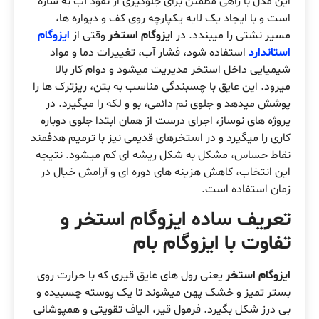
این مدل با راهی مطمئن برای جلوگیری از نفوذ آب به سازه
است و با ایجاد یک لایه یکپارچه روی کف و دیواره ها،
مسیر نشتی را میبندد. در
ایزوگام استخر
وقتی از
ایزوگام
استاندارد
استفاده شود، فشار آب، تغییرات دما و مواد
شیمیایی داخل استخر مدیریت میشود و دوام کار بالا
میرود. این عایق با چسبندگی مناسب به بتن، ریزترک ها را
پوشش میدهد و جلوی نم دائمی، بو و لکه را میگیرد. در
پروژه های نوساز، اجرای درست از همان ابتدا جلوی دوباره
کاری را میگیرد و در استخرهای قدیمی نیز با ترمیم هدفمند
نقاط حساس، مشکل به شکل ریشه ای کم میشود. نتیجه
این انتخاب، کاهش هزینه های دوره ای و آرامش خیال در
زمان استفاده است.
تعریف ساده ایزوگام استخر و
تفاوت با ایزوگام بام
ایزوگام استخر
یعنی رول های عایق قیری که با حرارت روی
بستر تمیز و خشک پهن میشوند تا یک پوسته چسبیده و
بی درز شکل بگیرد. فرمول قیر، الیاف تقویتی و همپوشانی