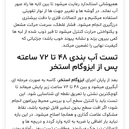
همپوشانی استاندارد رعایت میشود تا بین لایه ها راه عبور
آب نماند. در گوشه ها و تغییر جهت ها از نوار تقویتی
استفاده میکنیم و دور اتصالات فلزی با دقت بیشتری
درزگیری انجام میشود. فشار غلطک، سرعت حرکت مشعل
و یکنواختی حرارت کنترل میشود تا قیر ذوب شده از لبه ها
کمی بیرون بزند و نشانه پیوند خوب باشد؛ جزئیاتی که
کیفیت نهایی را تضمین میکند.
تست آب بندی 48 تا 72 ساعته
پس از ایزوگام استخر
بعد از پایان اجرای
ایزوگام استخر
، کاسه به صورت مرحله ای
آبگیری میشود و بین 48 تا 72 ساعت زیر پایش میماند تا
کوچکترین نشتی یا تعریق نقطه ای شناسایی شود. این
تست باید با کنترل سطح آب و بررسی محیط پیرامون انجام
شود؛ اگر افت سطح بدون تبخیر قابل توجیه باشد، نقاط
مشکوک علامت گذاری و همانجا اصلاح میشود. در این بازه
نباید بار اضافی یا ضربه به لایه وارد گردد و دریچه ها و
اتصالات نیز چک میشوند. موفقیت تست یعنی آماده بودن