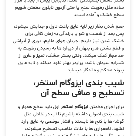
بستر دشمن چسبندگی است، بنابراین پیش از باید با ابزار
ساده مثل رطوبت سنج یا حتی آزمون نایلون مطمئن شویم
سطح خشک و آماده است.
جمع شدن بخار زیر لایه عایق باعث تاول و جدایش میشود،
پس بعد از شست و شو یا بارندگی به زمان کافی برای
خشک شدن نیاز داریم. جریان هوای ملایم، دوری از آبپاشی
و قطع نشتی های پنهان از دیواره ها به رسیدن رطوبت به
حد مجاز کمک میکند. وقتی بستر خشک، تمیز و عاری از
شیرابه سیمان باشد، پرایمر بهتر نفوذ میکند و لایه عایق
پیوند محکم و ماندگار میسازد.
شیب بندی ایزوگام استخر،
تسطیح و صافی سطح آن
برای اجرای مطمئن
ایزوگام استخر
اول باید سطح هموار و
شیب بندی اصولی داشته باشیم تا آب در نقاطی مثل
گوشه ها یا کنج ها نایستد و فشار موضعی به عایق وارد
نشود. ناهمواری ها با ملات مناسب تسطیح میشوند،
برجستگی ها و لبه های تیز گرفته میشود و گوشه ها با