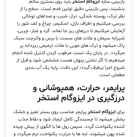
بازبینی سازه
ایزوگام استخر
باید روی بستری سالم
بنشیند، پس بازبینی دقیق اولین قدم است. سطح را از
نظر ترک، پوسته شدگی، تراز، شیب و صداهای توخالی
بررسی میکنیم و اطراف نازل، اسکیمر، چراغ و کف شور را
آزمایش میکنیم تا درزهای ریز جا نماند. گرد و غبار، چربی،
شیرابه سیمان و ملات های سست با برس و واترجت سبک
پاک میشود و ترک های مویی با ملات ترمیمی ریزدانه پر
میگردد. در پایان یک تست مرطوب کردن کنترل شده انجام
میدهیم تا اگر نشتی پنهان هست مشخص شود و قبل از
شروع اجرا برطرف گردد؛ این دقت، پایه یک آب بندی
مطمئن است.
پرایمر، حرارت، همپوشانی و
درزگیری در ایزوگام استخر
برای
ایزوگام استخر
پرایمر مناسب روی بستر تمیز و خشک
پخش میشود تا چسبندگی کامل ایجاد شود و نقاط جذب
کننده یکنواخت گردد. سپس رول ها با الگوی از پیش چیده
شده پهن میشوند، لبه ها با حرارت یکنواخت نرم میگردد و