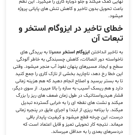
نهایی کمک میکند و جلو دوباره کاری را میگیرد. این نظم
باعث تحویل بدون تاخیر و کاهش تنش های پایانی پروژه
میشود.
خطای تاخیر در ایزوگام استخر و
تبعات آن
به تاخیر انداختن
ایزوگام استخر
معمولا به بریدگی های
ناخواسته دور اتصالات، کاهش چسبندگی به خاطر آلودگی
سطح و ایجاد مسیرهای پنهان نفوذ آب منجر میشود. وقتی
این خطا رخ دهد، ناچارید بخشی از نازک کاری را جمع کنید
تا به بستر برسید و اصلاح انجام دهید که هم هزینه زمانی
دارد و هم ریسک آسیب به سازه را بالا میبرد. از سوی دیگر،
فشار هیدرواستاتیک در طول زمان ضعف های ریز را بزرگ
میکند و نشت های نقطه ای را به خرابی گسترده تبدیل
میکند. با برنامه ریزی از ابتدا و اجرای عایق در پنجره زمانی
درست، این چرخه قطع میشود و کیفیت پایدار باقی
میماند. نتیجه کار تحویلی تمیز و قابل اعتماد است که
دردسرهای بعدی را به حداقل میرساند.