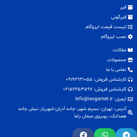
قیر
قیرگونی
لیست قیمت ایزوگام
نصب ایزوگام
مقالات
محصولات
تماس با ما
کارشناس فروش: 09193131055
کارشناس فروش: 02156453597
ایمیل: Info@isogamet.ir
آدرس: تهران، نسیم شهر، جاده آدران-شهریار، نبش جاده
همدانک، روبروی مبمان راما