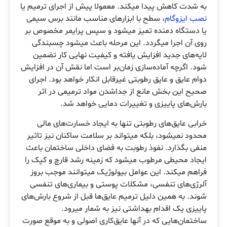
به شدت کاهش پیدا میکند. معمولا پیش از اجرای ترمیم یا
نصب ایزوگام
، سطح با ابزارهای مناسب مانند برس سیمی
یا دستگاه دمنده تمیز میشود و سپس پرایمر مخصوص بر
روی آن اجرا میگردد. این مرحله باعث میشود چسبندگی
لایه‌های جدید افزایش یافته و کیفیت نهایی کار تضمین
شود. اگرچه آماده‌سازی زمان‌بر است اما نقش آن در افزایش
دوام عایق و عایق رطوبتی غیرقابل انکار خواهد بود. اجرای
صحیح این بخش مانع از جداشدن مواد ترمیمی در اثر
بارش‌های پاییزی و تغییرات دمایی خواهد شد.
خرابی عایق‌های رطوبتی تنها به ایجاد خسارت‌های مالی
محدود نمیشود، بلکه میتواند بر سلامت ساکنان نیز تاثیر
منفی بگذارد. نفوذ رطوبت به فضای داخلی ساختمان باعث
ایجاد محیطی مرطوب میشود که زمینه رشد قارچ و کپک را
فراهم میکند. این عوامل بیولوژیک میتوانند موجب بروز
آلرژی‌های تنفسی، مشکلات پوستی و بیماری‌های تنفسی
شوند. به همین دلیل ترمیم عایق‌ها قبل از شروع بارش‌های
پاییزی یک اقدام بهداشتی نیز به شمار میرود.
ساختمان‌هایی که در آنها عایق‌کاری اصولی و به موقع صورت