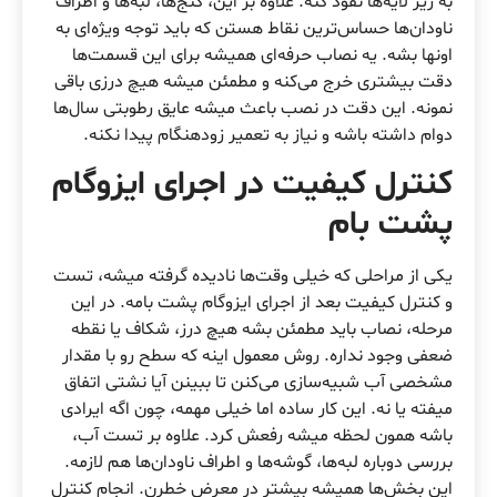
به زیر لایه‌ها نفوذ کنه. علاوه بر این، کنج‌ها، لبه‌ها و اطراف
ناودان‌ها حساس‌ترین نقاط هستن که باید توجه ویژه‌ای به
اونها بشه. یه نصاب حرفه‌ای همیشه برای این قسمت‌ها
دقت بیشتری خرج می‌کنه و مطمئن میشه هیچ درزی باقی
نمونه. این دقت در نصب باعث میشه عایق رطوبتی سال‌ها
دوام داشته باشه و نیاز به تعمیر زودهنگام پیدا نکنه.
کنترل کیفیت در اجرای ایزوگام
پشت بام
یکی از مراحلی که خیلی وقت‌ها نادیده گرفته میشه، تست
و کنترل کیفیت بعد از اجرای ایزوگام پشت بامه. در این
مرحله، نصاب باید مطمئن بشه هیچ درز، شکاف یا نقطه
ضعفی وجود نداره. روش معمول اینه که سطح رو با مقدار
مشخصی آب شبیه‌سازی می‌کنن تا ببینن آیا نشتی اتفاق
میفته یا نه. این کار ساده اما خیلی مهمه، چون اگه ایرادی
باشه همون لحظه میشه رفعش کرد. علاوه بر تست آب،
بررسی دوباره لبه‌ها، گوشه‌ها و اطراف ناودان‌ها هم لازمه.
این بخش‌ها همیشه بیشتر در معرض خطرن. انجام کنترل