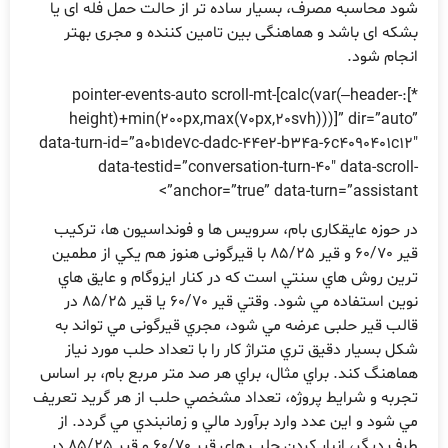
شود محاسبه مصرف، بسیار ساده تر از حالت حمل فله ای یا
بشکه ای باشد و هماهنگی بین تامین کننده و مجری بهتر
انجام شود.
*]:pointer-events-auto scroll-mt-[calc(var(–header-
height)+min(200px,max(70px,20svh)))]” dir=”auto”
data-turn-id=”a0b1de7c-dadc-44e2-b34a-6c4090401c12″
data-testid=”conversation-turn-40″ data-scroll-
anchor=”true” data-turn=”assistant”>
در حوزه عایقکاری بام، سرويس ها و فونداسيون ها، ترکيب
قیر 60/70 و قیر 85/25 با قیرگونی هنوز هم يکي از مطمين
ترين روش هاي سنتي است که در کنار ايزوگام و عايق هاي
نوين استفاده مي شود. وقتي قیر 60/70 يا قیر 85/25 در
قالب قیر حلبی عرضه مي شود، مجري قیرگونی مي تواند به
شکل بسيار دقيق تري متراژ کار را با تعداد حلب مورد نياز
هماهنگ کند. براي مثال، براي هر صد متر مربع بام، بر اساس
تجربه و شرايط پروژه، تعداد مشخصي حلب از هر گريد تعريف
مي شود و اين عدد وارد برآورد مالي و زمانبندي مي گردد. از
طرف ديگر، انبار کردن حلب هاي قیر 60/70 و قیر 85/25 در