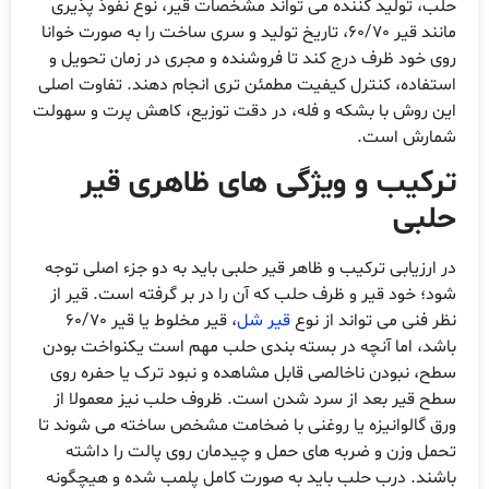
حلب، تولید کننده می تواند مشخصات قیر، نوع نفوذ پذیری
مانند قیر 60/70، تاریخ تولید و سری ساخت را به صورت خوانا
روی خود ظرف درج کند تا فروشنده و مجری در زمان تحویل و
استفاده، کنترل کیفیت مطمئن تری انجام دهند. تفاوت اصلی
این روش با بشکه و فله، در دقت توزیع، کاهش پرت و سهولت
شمارش است.
ترکیب و ویژگی های ظاهری قیر
حلبی
در ارزیابی ترکیب و ظاهر قیر حلبی باید به دو جزء اصلی توجه
شود؛ خود قیر و ظرف حلب که آن را در بر گرفته است. قیر از
نظر فنی می تواند از نوع
قیر شل
، قیر مخلوط یا قیر 60/70
باشد، اما آنچه در بسته بندی حلب مهم است یکنواخت بودن
سطح، نبودن ناخالصی قابل مشاهده و نبود ترک یا حفره روی
سطح قیر بعد از سرد شدن است. ظروف حلب نیز معمولا از
ورق گالوانیزه یا روغنی با ضخامت مشخص ساخته می شوند تا
تحمل وزن و ضربه های حمل و چیدمان روی پالت را داشته
باشند. درب حلب باید به صورت کامل پلمب شده و هیچگونه