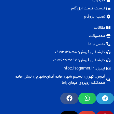
قیرگونی
لیست قیمت ایزوگام
نصب ایزوگام
مقالات
محصولات
تماس با ما
کارشناس فروش: 09193131055
کارشناس فروش: 02156453597
ایمیل: Info@isogamet.ir
آدرس: تهران، نسیم شهر، جاده آدران-شهریار، نبش جاده
همدانک، روبروی مبمان راما