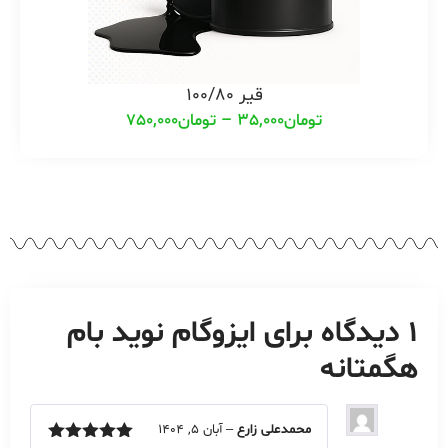
قیر 100/80
تومان
35,000
–
تومان
750,000
1 دیدگاه برای
ایزوگام نوید بام
هگمتانه
محمدعلی زارع
–
آبان 5, 1404