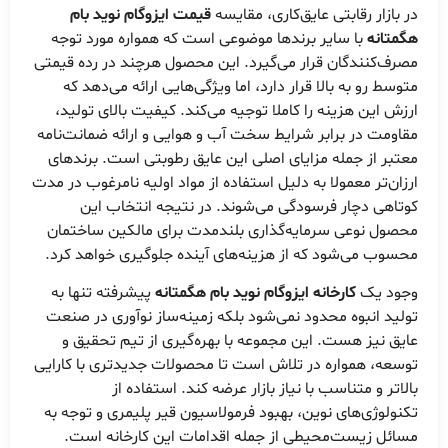
در بازار رقابتی عایق‌کاری، مقایسه
قیمت ایزوگام نوید بام
هگمتانه
با سایر برندها موضوعی است که همواره مورد توجه
مصرف‌کنندگان قرار می‌گیرد. این محصول هرچند در رده قیمتی
متوسط رو به بالا قرار دارد، اما ویژگی‌هایی ارائه می‌دهد که
ارزش این هزینه را کاملا توجیه می‌کند. کیفیت بالای تولید،
مقاومت در برابر شرایط سخت آب و هوایی و ارائه ضمانت‌نامه
معتبر از جمله مزایای اصلی این عایق رطوبتی است. برندهای
ارزان‌تر معمولا به دلیل استفاده از مواد اولیه نامرغوب در مدت
کوتاهی دچار فرسودگی می‌شوند. در نتیجه انتخاب این
محصول نوعی سرمایه‌گذاری بلندمدت برای مالکین ساختمان
محسوب می‌شود که از هزینه‌های آینده جلوگیری خواهد کرد.
وجود یک
کارخانه ایزوگام نوید بام هگمتانه
پیشرفته تنها به
تولید انبوه محدود نمی‌شود بلکه زمینه‌ساز نوآوری در صنعت
عایق نیز هست. این مجموعه با بهره‌گیری از تیم تحقیق و
توسعه، همواره در تلاش است تا محصولات جدیدتری با کارایی
بالاتر و متناسب با نیاز بازار عرضه کند. استفاده از
تکنولوژی‌های نوین، بهبود فرمولاسیون قیر پلیمری و توجه به
مسائل زیست‌محیطی از جمله اقدامات این کارخانه است.