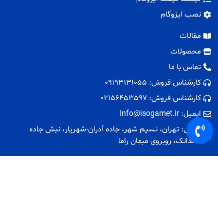
نصب ایزوگام
مقالات
محصولات
تماس با ما
کارشناس فروش: 09193131055
کارشناس فروش: 02156453597
ایمیل: Info@isogamet.ir
آدرس: تهران، نسیم شهر، جاده آدران-شهریار، نبش جاده
همدانک، روبروی مبمان راما