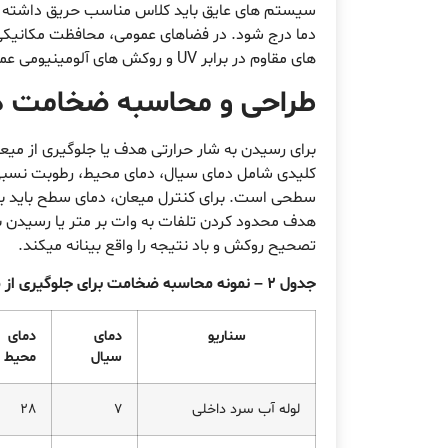
سیستم های عایق باید کلاس مناسب حریق داشته ب
دما درج شود. در فضاهای عمومی، محافظت مکانیکی 
های مقاوم در برابر UV و روکش های آلومینیومی عمر مفید را افزایش میدهند.
طراحی و محاسبه ضخامت در
برای رسیدن به شار حرارتی هدف یا جلوگیری از می
کلیدی شامل دمای سیال، دمای محیط، رطوبت نسبی
سطحی است. برای کنترل میعان، دمای سطح باید بال
هدف محدود کردن تلفات به وات بر متر یا رسیدن ب
تصحیح روکش و باد نتیجه را واقع بینانه میکند.
جدول 2 – نمونه محاسبه ضخامت برای جلوگیری از میعان
سناریو
دمای
دمای
سیال
محیط
لوله آب سرد داخلی
7
28