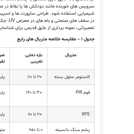
سرویس های خورنده مانند دودکش ها یا نقاط در مع
شیمیایی استفاده شود. طراحی ساپورت ها و اسپیسر 
در سقف 
تعمیراتی، نمونه برداری از عایق قدیمی برای شناسا
جدول 1 – مقایسه خلاصه متریال های رایج
متریال
بازه دمایی
ضر
تقریبی
تقر
الاستومر سلول بسته
-40 تا 110
پای
فوم PIR
-30 تا 140
پای
XPS
-20 تا 80
پای
پشم سنگ دانسیته
0 تا 650
مت