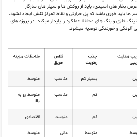
رض بخار های اسیدی، باید از روکش ها و سیلر های سازگار
ها باید طوری باشد که پل حرارتی و نقاط تمرکز تنش ایجاد نشود.
های صنعتی و بام های در معرض UV، جکتینگ فلزی و رنگ های محافظ عملکرد را پایدار میکند. در پروژه های
یی آلودگی و خورندگی توصیه میشود.
یب هدایت
جذب
کلاس
ملاحظات هزینه
یبی
رطوبت
حریق
ین
بسیار کم
مناسب
متوسط
ین
کم
مناسب
متوسط رو به
بالا
ین
کم
متوسط
اقتصادی
وسط
متوسط
عالی
متوسط