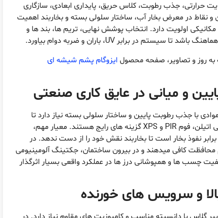
ت حرارتی، جذب رطوبت، کلاس حریق، پایداری ابعادی، سازگاری
 و نقاط در معرض بخار آب، ساختار سلولی بسته و بخاربند اهمیت
ی مکانیکی اولویت دارد. انتخاب پوشش نهایی، تریم ها، بند ها و
تم در برابر UV، باران و ضربه دوام بیاورد.
ه روز و تصاویر، صفحه محصول
ایزوگام پشم شیشه ای
ایین و میانی در عایق کاری صنعتی
موادی با جذب رطوبت پایین و ساختار سلولی بسته نیاز دارد تا
میعان رخ ندهد. الاستومر های سلول بسته، فوم پلی اتیلن، فوم PIR و XPS گزینه های رایج هستند. معیار مهم،
رابر نفوذ بخار است تا بخاربند نقش خود را از دست ندهد. در
 PVC یا فویل آلومینیوم محافظت کافی میدهند و در بیرون ساختمان، جکتینگ آلومینیومی
کیفیت چسب ها و همپوشانی درز ها در عملکرد واقعی بسیار اثرگذار
بالا و سرویس های خورنده
بر گلاس با دانسیته مناسب و کامپوزیت های مقاوم نیاز دارد. در